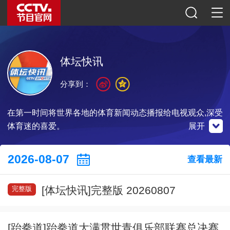
体坛快讯
分享到：
在第一时间将世界各地的体育新闻动态播报给电视观众,深受
体育迷的喜爱。
展开
央视影音
微博
2026-08-07
查看最新
公众号
[体坛快讯]完整版 20260807
完整版
扫一扫关注
点击观看
点击关注
[跆拳道]跆拳道大满贯世青俱乐部联赛总决赛