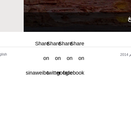
غ
Share
Share
Share
Share
glish
2
on
on
on
on
sinaweibo
twitter
google
facebook