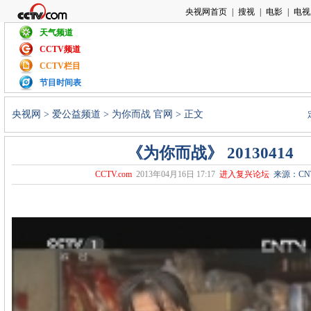
天气频道
CCTV频道
CCTV栏目
节目时间表
央视网
>
爱公益频道
>
为你而战 官网
> 正文
《为你而战》 20130414
CCTV.com
2013年04月16日 17:17
进入复兴论坛
来源：CN