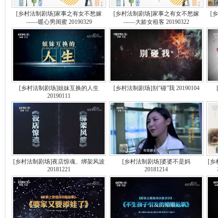
[乡村法制剧场]家事之有女不愁嫁
[乡村法制剧场]家事之有女不愁嫁
[
——暖心男闺蜜 20190329
——大龄女租客 20190322
[乡村法制剧场]姐妹互换的人生
[乡村法制剧场]别“碰”我 20190104
20190111
[乡村法制剧场]夜店惊魂、绑架风波
[乡村法制剧场]婆婆不是妈
[
20181221
20181214