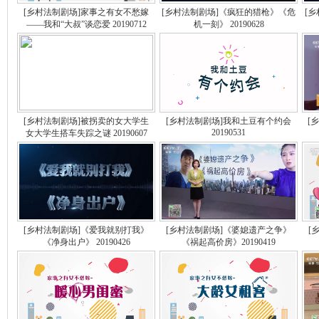
[乡村法制剧场]家事之有女不愁嫁
[乡村法制剧场]《疯狂的猎枪》《危
[乡
——我和“大叔”谈恋爱 20190712
机一刻》 20190628
[乡村法制剧场]被拐卖的女大学生
[乡村法制剧场]我和土豆有个约会
[
20190531
女大学生搭车失踪之谜 20190607
[乡村法制剧场]《爱我就别打我》
[乡村法制剧场]《婆媳遗产之争》
[
《净身出户》 20190426
《祸起高价房》20190419