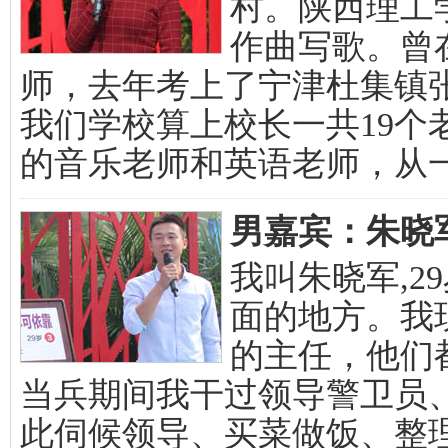
村。陕西理工
作曲写歌。曾
师，去年考上了宁津杜集镇
我们学校算上校长一共19个
的音乐老师和英语老师，从
男嘉宾：朱晓军 
我叫朱晓军,
面的地方。我
的主任，他们
当兵期间我干过领导警卫员
此伺候领导、买菜做饭、整