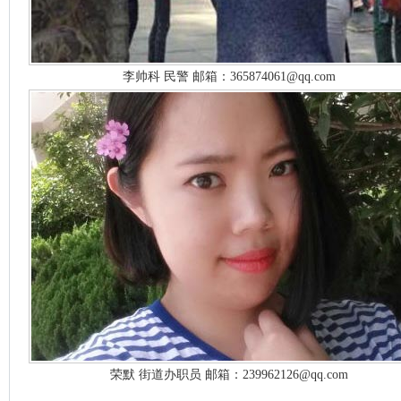
李帅科 民警 邮箱：365874061@qq.com
荣默 街道办职员 邮箱：239962126@qq.com