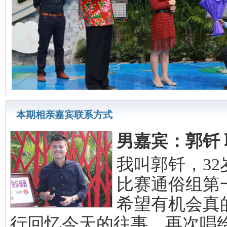
本期相亲嘉宾联系方式
男嘉宾：郭钎 联系
我叫郭钎，3
比赛通俗组第
希望有机会真
行回忆今天的往事，再次唱