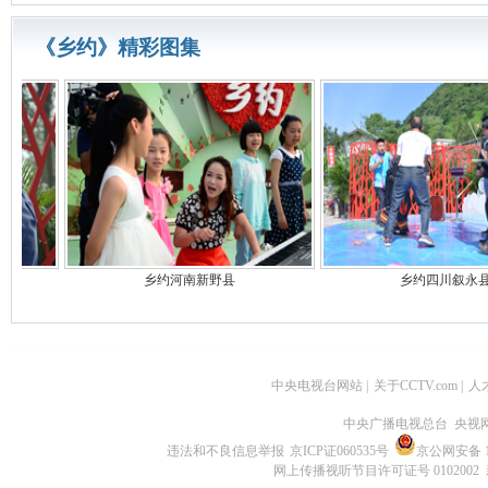
《乡约》精彩图集
乡约河南新野县
乡约四川叙永县
中央电视台网站
|
关于CCTV.com
|
人
中央广播电视总台 央视
违法和不良信息举报
京ICP证060535号
京公网安备 11
网上传播视听节目许可证号 0102002