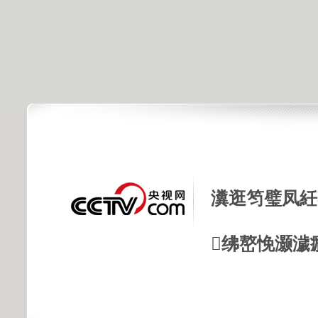
瀵逛笉璧凤紝
绋嶅悗灏濊