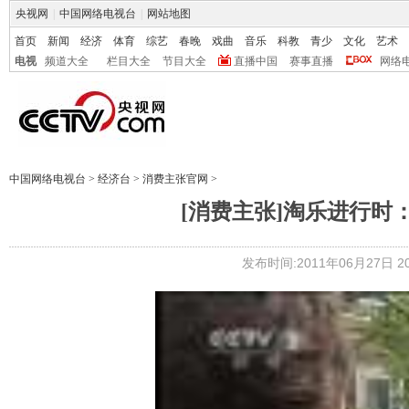
央视网
|
中国网络电视台
|
网站地图
首页
新闻
经济
体育
综艺
春晚
戏曲
音乐
科教
青少
文化
艺术
电视
频道大全
栏目大全
节目大全
直播中国
赛事直播
网络
中国网络电视台
>
经济台
>
消费主张官网
>
[消费主张]淘乐进行时：城
发布时间:2011年06月27日 20: