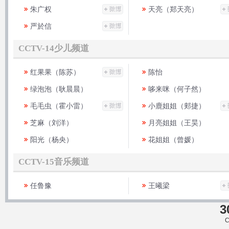
朱广权
天亮（郑天亮）
严於信
CCTV-14少儿频道
红果果（陈苏）
陈怡
绿泡泡（耿晨晨）
哆来咪（何子然）
毛毛虫（霍小雷）
小鹿姐姐（郏捷）
芝麻（刘洋）
月亮姐姐（王昊）
阳光（杨央）
花姐姐（曾媛）
CCTV-15音乐频道
任鲁豫
王曦梁
3
C