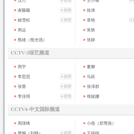
沈竹
王小骞
谢颖颖
徐涛
姚雪松
章艳
周运
朱轶
熊雄（熊光强）
张静
CCTV-3综艺频道
周宇
董卿
李思思
马跃
张蕾
张泽群
李佳明
维妮娜
CCTV4-中文国际频道
周瑛锋
小燕（郑莺燕）
梦桐（刘静）
王端端