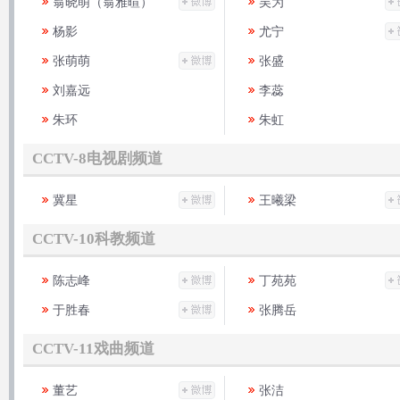
翁晓萌（翁雅暄）
吴为
杨影
尤宁
张萌萌
张盛
刘嘉远
李蕊
朱环
朱虹
CCTV-8电视剧频道
冀星
王曦梁
CCTV-10科教频道
陈志峰
丁苑苑
于胜春
张腾岳
CCTV-11戏曲频道
董艺
张洁