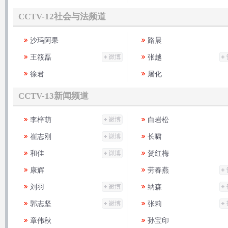
CCTV-12社会与法频道
沙玛阿果
路晨
王筱磊
张越
徐君
屠化
CCTV-13新闻频道
李梓萌
白岩松
崔志刚
长啸
和佳
贺红梅
康辉
劳春燕
刘羽
纳森
郭志坚
张莉
章伟秋
孙宝印