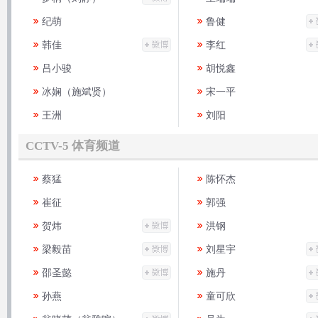
纪萌
鲁健
韩佳
李红
吕小骏
胡悦鑫
冰娴（施斌贤）
宋一平
王洲
刘阳
CCTV-5 体育频道
蔡猛
陈怀杰
崔征
郭强
贺炜
洪钢
梁毅苗
刘星宇
邵圣懿
施丹
孙燕
童可欣