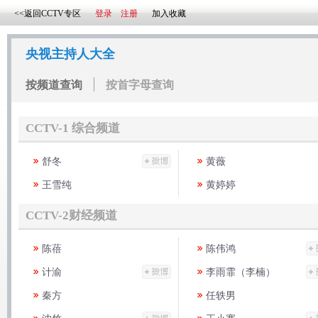
<<返回CCTV专区
登录
注册
加入收藏
央视主持人大全
按频道查询
按首字母查询
CCTV-1 综合频道
舒冬
黄薇
王雪纯
黄婷婷
CCTV-2财经频道
陈蓓
陈伟鸿
计渝
李雨霏（李楠）
秦方
任轶男