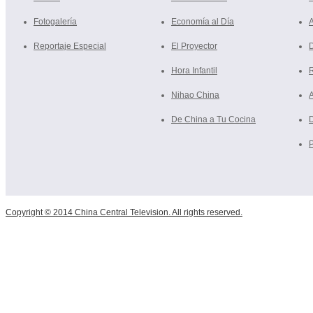
Fotogalería
Economía al Día
A
Reportaje Especial
El Proyector
D
Hora Infantil
R
Nihao China
De China a Tu Cocina
P
Copyright © 2014 China Central Television. All rights reserved.