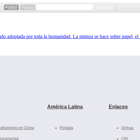
Vídeo
Página
Búsqueda
ndo adoptada por toda la humanidad. La pintura se hace sobre papel, el
Volver a
América Latina
Enlaces
xtranjeros en China
Portada
Xinhua
Documental
CRI