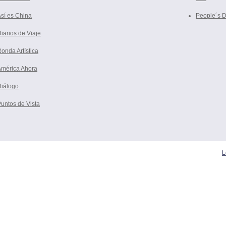
sí es China
People´s D
iarios de Viaje
onda Artística
América Ahora
Diálogo
untos de Vista
L