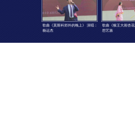
歌曲《莫斯科郊外的晚上》 演唱：
歌曲《猴王大闹杏花
杨运杰
想艺族