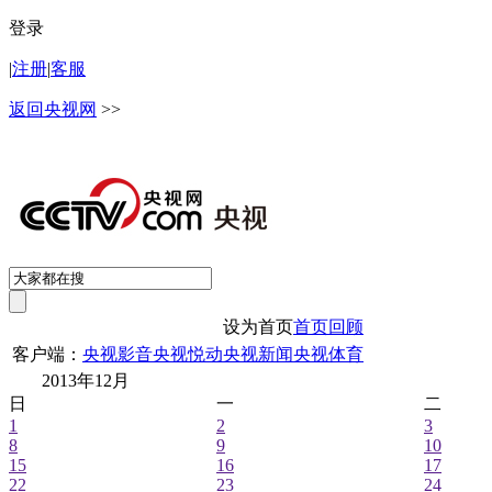
登录
|
注册
|
客服
返回央视网
>>
设为首页
首页回顾
客户端：
央视影音
央视悦动
央视新闻
央视体育
2013年12月
日
一
二
1
2
3
8
9
10
15
16
17
22
23
24