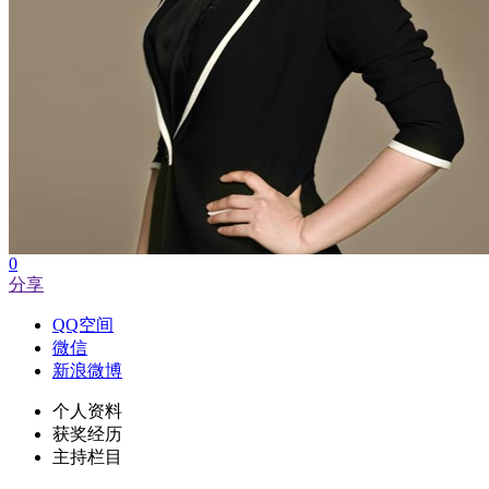
0
分享
QQ空间
微信
新浪微博
个人资料
获奖经历
主持栏目