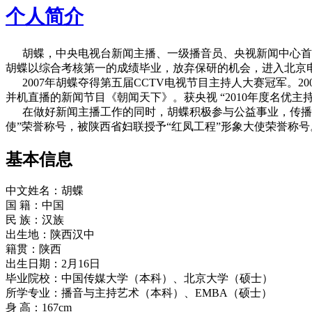
个人简介
胡蝶，中央电视台新闻主播、一级播音员、央视新闻中心首席出
胡蝶以综合考核第一的成绩毕业，放弃保研的机会，进入北京
2007年胡蝶夺得第五届CCTV电视节目主持人大赛冠军。200
并机直播的新闻节目《朝闻天下》。获央视 “2010年度名优
在做好新闻主播工作的同时，胡蝶积极参与公益事业，传播绿色
使”荣誉称号，被陕西省妇联授予“红凤工程”形象大使荣誉称号
基本信息
中文姓名：胡蝶
国 籍：中国
民 族：汉族
出生地：陕西汉中
籍贯：陕西
出生日期：2月16日
毕业院校：中国传媒大学（本科）、北京大学（硕士）
所学专业：播音与主持艺术（本科）、EMBA（硕士）
身 高：167cm