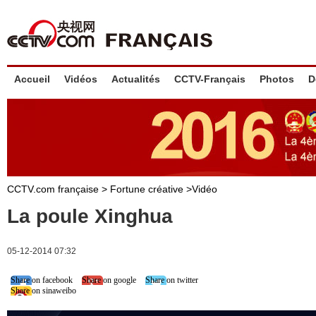
Accueil
Vidéos
Actualités
CCTV-Français
Photos
D
CCTV.com française >
Fortune créative
>
Vidéo
La poule Xinghua
05-12-2014 07:32
Share on facebook
Share on google
Share on twitter
Share on sinaweibo