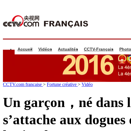
Accueil
Vidéos
Actualités
CCTV-Français
Phot
CCTV.com française
>
Fortune créative
>
Vidéo
Un garçon，né dans l
s’attache aux dogues d