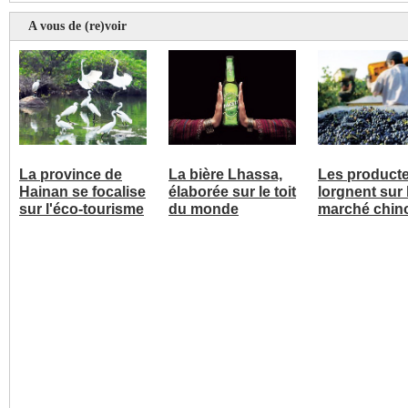
A vous de (re)voir
La province de
La bière Lhassa,
Les product
Hainan se focalise
élaborée sur le toit
lorgnent sur 
sur l'éco-tourisme
du monde
marché chin