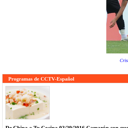
Cris
Programas de CCTV-Español
De China a Tu Cocina 03/29/2016 Camarón con que