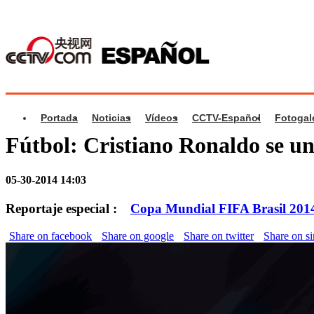
Portada
Noticias
Vídeos
CCTV-Español
Fotogal
Fútbol: Cristiano Ronaldo se un
05-30-2014 14:03
Reportaje especial :
Copa Mundial FIFA Brasil 201
Share on facebook
Share on google
Share on twitter
Share on s