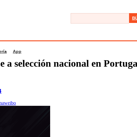
B
ería
App
e a selección nacional en Portug
4
inaweibo