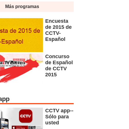
Más programas
Encuesta
de 2015 de
CCTV-
Español
Concurso
de Español
de CCTV
2015
app
CCTV app--
Sólo para
usted