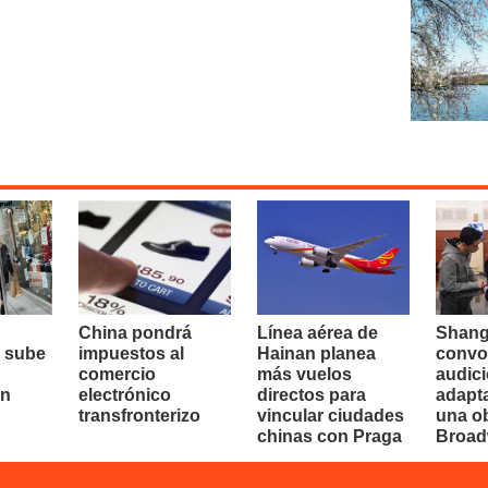
China pondrá
Línea aérea de
Shang
 sube
impuestos al
Hainan planea
convo
comercio
más vuelos
audici
en
electrónico
directos para
adapt
transfronterizo
vincular ciudades
una o
chinas con Praga
Broa