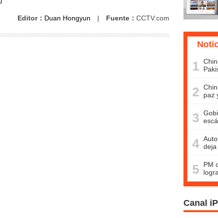
l
Editor：
Duan Hongyun
|
Fuente：
CCTV.com
Noti
Chin
1
Paki
Chin
2
paz 
Gobi
3
escá
Auto
4
deja
PM c
5
logr
Canal i