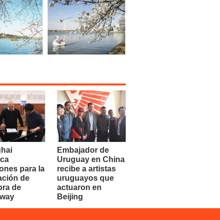
hai
Embajador de
ca
Uruguay en China
ones para la
recibe a artistas
ación de
uruguayos que
bra de
actuaron en
dway
Beijing