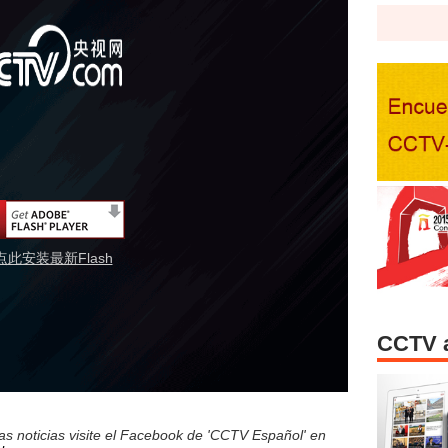
点此安装最新Flash
CCTV 
s noticias visite el Facebook de 'CCTV Español' en