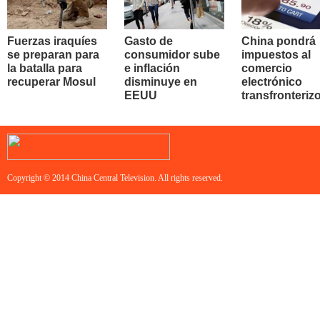
Fuerzas iraquíes
Gasto de
China pondrá
se preparan para
consumidor sube
impuestos al
la batalla para
e inflación
comercio
recuperar Mosul
disminuye en
electrónico
EEUU
transfronteriz
Copyright © 2014 China Central Television. All rights reserved.