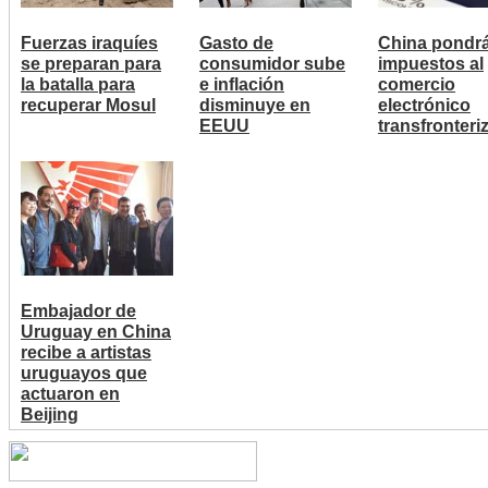
Fuerzas iraquíes
Gasto de
China pondr
se preparan para
consumidor sube
impuestos al
la batalla para
e inflación
comercio
recuperar Mosul
disminuye en
electrónico
EEUU
transfronteri
Embajador de
Uruguay en China
recibe a artistas
uruguayos que
actuaron en
Beijing