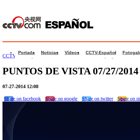
Portada
Noticias
Vídeos
CCTV-Español
Fotogal
CCTV.com Español
>
Puntos de Vista
>
Videos de programa
PUNTOS DE VISTA 07/27/2014 
07-27-2014 12:08
Share on facebook
Share on google
Share on twitter
Share on s