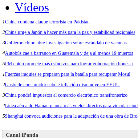
Vídeos
1
China condena ataque terrorista en Pakistán
2
China urge a Japón a hacer más para la paz y estabilidad regionales
3
Gobierno chino abre investigación sobre escándalo de vacunas
4
Autobús cae a barranco en Guatemala y deja al menos 19 muertos
5
PM chino promete más esfuerzos para lograr gobernación honesta
1
Fuerzas iraquíes se preparan para la batalla para recuperar Mosul
2
Gasto de consumidor sube e inflación disminuye en EEUU
3
China pondrá impuestos al comercio electrónico transfronterizo
4
Línea aérea de Hainan planea más vuelos directos para vincular ciu
5
Shanghai convoca audiciones para la adaptación de una obra de Br
Canal iPanda