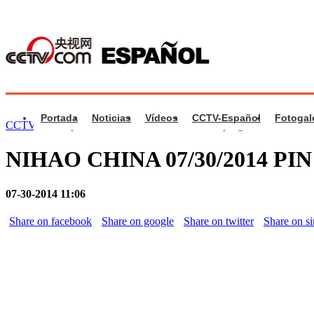
Portada
Noticias
Vídeos
CCTV-Español
Fotogal
CCTV.com Español
>
Nihao China
>
Videos de programa
NIHAO CHINA 07/30/2014 PIN Y
07-30-2014 11:06
Share on facebook
Share on google
Share on twitter
Share on s