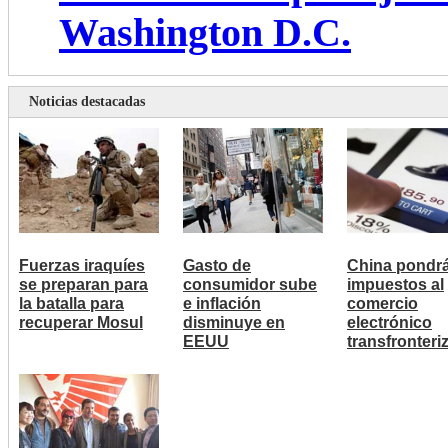
Washington D.C.
Noticias destacadas
Fuerzas iraquíes
Gasto de
China pondr
se preparan para
consumidor sube
impuestos al
la batalla para
e inflación
comercio
recuperar Mosul
disminuye en
electrónico
EEUU
transfronteri