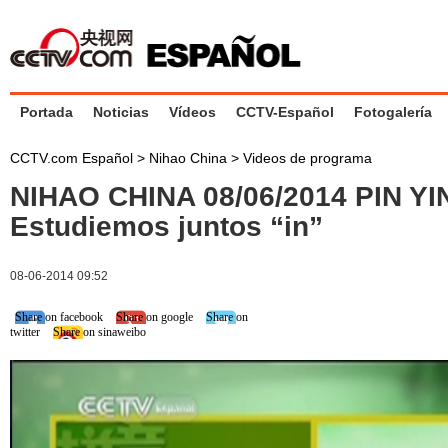
Portada
Noticias
Vídeos
CCTV-Español
Fotogalería
CCTV.com Español
>
Nihao China
>
Videos de programa
NIHAO CHINA 08/06/2014 PIN YI
Estudiemos juntos “in”
08-06-2014 09:52
Share on facebook
Share on google
Share on
twitter
Share on sinaweibo