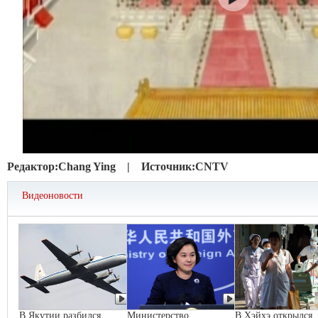
Редактор:
Chang Ying |
Источник:
CNTV
Видеоновости
В Якутии разбился
Министерство
В Хэйхэ открылся