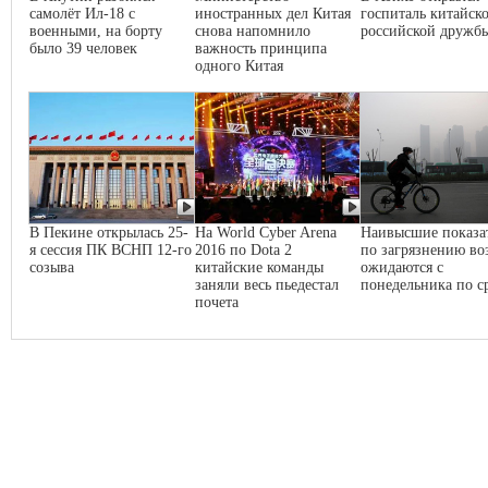
самолёт Ил-18 с
иностранных дел Китая
госпиталь китайско
военными, на борту
снова напомнило
российской дружб
было 39 человек
важность принципа
одного Китая
В Пекине открылась 25-
На World Cyber Arena
Наивысшие показа
я сессия ПК ВСНП 12-го
2016 по Dota 2
по загрязнению во
созыва
китайские команды
ожидаются с
заняли весь пьедестал
понедельника по с
почета