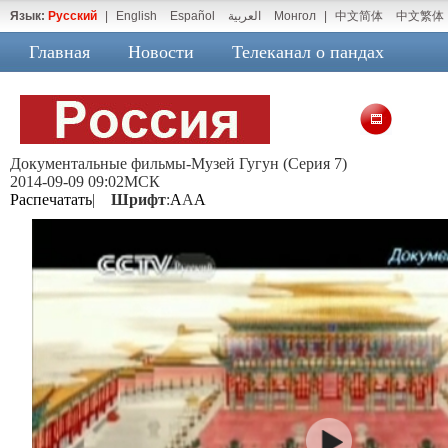
Язык:
Русский
|
English
Español
العربية
Монгол
|
中文简体
中文繁体
Главная
Новости
Телеканал о пандах
Документальные фильмы-Музей Гугун (Серия 7)
2014-09-09 09:02МСК
Распечатать
|
Шрифт
:
A
A
A