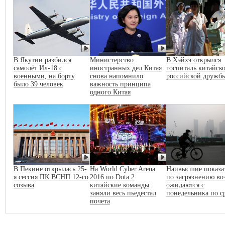
В Якутии разбился
Министерство
В Хэйхэ открылся
самолёт Ил-18 с
иностранных дел Китая
госпиталь китайско
военными, на борту
снова напомнило
российской дружб
было 39 человек
важность принципа
одного Китая
В Пекине открылась 25-
На World Cyber Arena
Наивысшие показа
я сессия ПК ВСНП 12-го
2016 по Dota 2
по загрязнению во
созыва
китайские команды
ожидаются с
заняли весь пьедестал
понедельника по с
почета