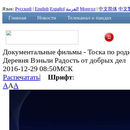
Язык:
Русский
|
English
Español
العربية
Монгол
|
中文简体
中文
Главная
Новости
Телеканал о пандах
Документальные фильмы - Тоска по роди
Деревня Вэньли Радость от добрых дел
2016-12-29 08:50МСК
Распечатать
|
Шрифт
:
A
A
A