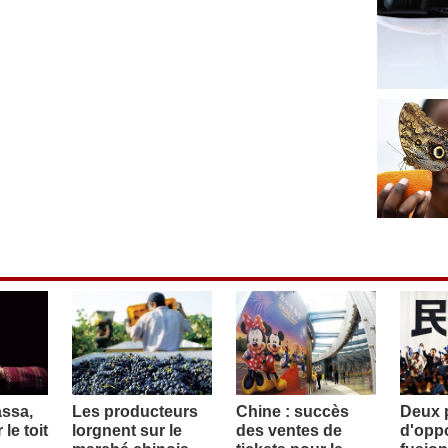
assa,
Les producteurs
Chine : succès
Deux p
le toit
lorgnent sur le
des ventes de
d'oppo