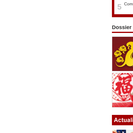
Comm
5
Dossier