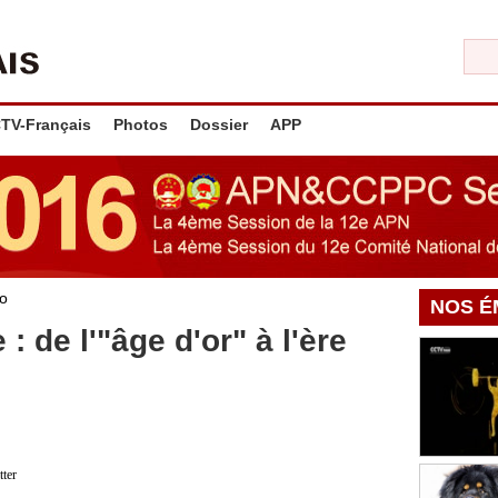
TV-Français
Photos
Dossier
APP
o
NOS É
 : de l'"âge d'or" à l'ère
tter