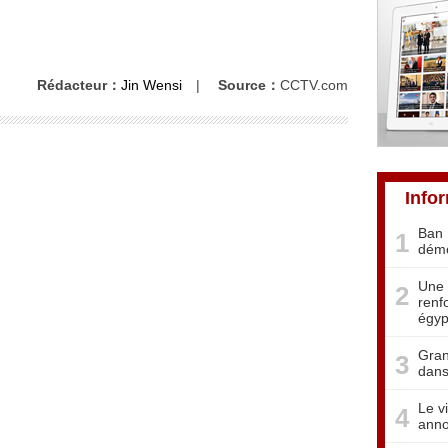
Rédacteur：
Jin Wensi
|
Source：
CCTV.com
Info
Ban 
1
démo
Une 
2
renf
égyp
Gran
3
dans
Le v
4
anno