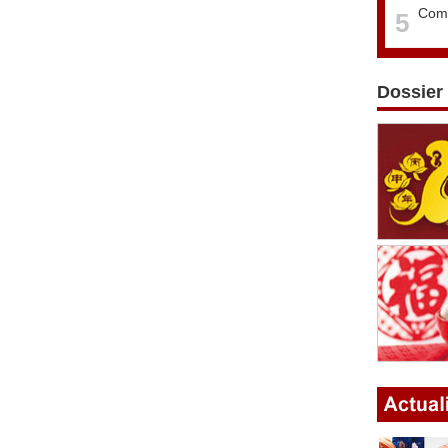
Comm
5
Dossier