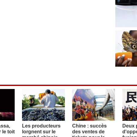
assa,
Les producteurs
Chine : succès
Deux p
le toit
lorgnent sur le
des ventes de
d'oppo