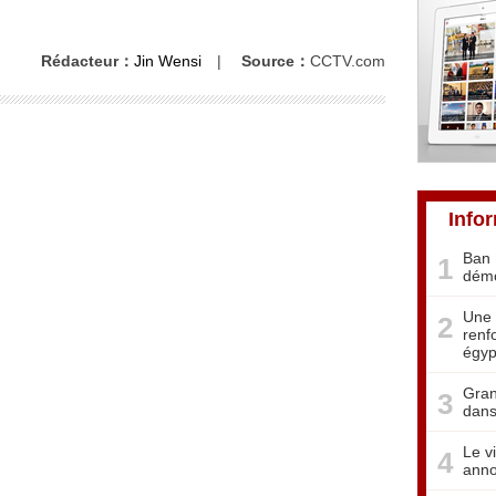
Rédacteur：
Jin Wensi
|
Source：
CCTV.com
Info
Ban 
1
démo
Une 
2
renf
égyp
Gran
3
dans
Le v
4
anno