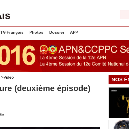
TV-Français
Photos
Dossier
APP
>
Vidéo
NOS É
ture (deuxième épisode)
tter