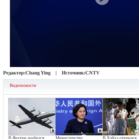
Редактор:
Chang Ying |
Источник:
CNTV
Видеоновости
В Якутии разбился
Министерство
В Хэйхэ открылся