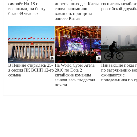
самолёт Ил-18 с
иностранных дел Китая
госпиталь китайско
военными, на борту
снова напомнило
российской дружб
было 39 человек
важность принципа
одного Китая
В Пекине открылась 25-
На World Cyber Arena
Наивысшие показа
я сессия ПК ВСНП 12-го
2016 по Dota 2
по загрязнению во
созыва
китайские команды
ожидаются с
заняли весь пьедестал
понедельника по с
почета