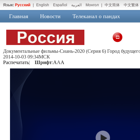
Язык:
Русский
|
English
Español
العربية
Монгол
|
中文简体
中文繁体
Главная
Новости
Телеканал о пандах
Документальные фильмы-Сиань-2020 (Серия 6) Город будущег
2014-10-03 09:34МСК
Распечатать
|
Шрифт
:
A
A
A