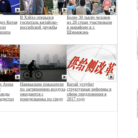
В Хэйхэ открылся
Более 30 тысяч человек
дел Китая
госпиталь китайско-
из 28 стран участвовали
ило
российской дружбы
в марафоне в г.
нципа
Шэньчжэнь
r Arena
Наивысшие показатели
Китай углубит
2
по загрязнению воздуха
структурные реформы в
манды
ожидаются с
сфере предложения в
ьедестал
понедельника по среду
2017 году