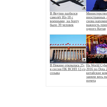
В Якутии разбился
Министерство
самолёт Ил-18 с
иностранных 
военными, на борту
снова напомн
было 39 человек
важность при
одного Китая
В Пекине открылась 25-
На World Cybe
я сессия ПК ВСНП 12-го
2016 по Dota 
созыва
китайские ко
заняли весь п
почета