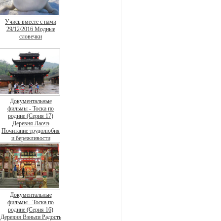
Учись вместе с нами
29/12/2016 Модные
словечки
Документальные
фильмы - Тоска по
родине (Серия 17)
Деревня Лаочэ
Почитание трудолюбия
и бережливости
Документальные
фильмы - Тоска по
родине (Серия 16)
Деревня Вэньли Радость