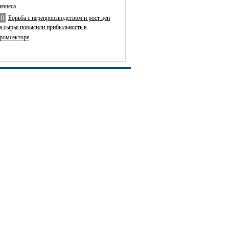
изнеса
10
Борьба с перепроизводством и рост цен
а сырье повысили прибыльность в
ромсекторе