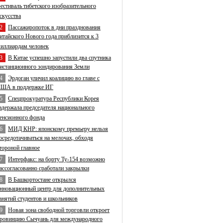
естиваль тибетского изобразительного
скусства
2
Пассажиропоток в дни празднования
итайского Нового года приблизится к 3
иллиардам человек
3
В Китае успешно запустили два спутника
истанционного зондирования Земли
4
Эрдоган уличил коалицию во главе с
ША в поддержке ИГ
5
Спецпрокуратура Республики Корея
адержала председателя национального
енсионного фонда
6
МИД КНР: японскому премьеру нельзя
осредотачиваться на мелочах, обходя
тороной главное
7
Интерфакс: на борту Ту-154 возможно
ассогласованно сработали закрылки
8
В Башкортостане открылся
нновационный центр для дополнительных
анятий студентов и школьников
9
Новая зона свободной торговли откроет
ровинцию Сычуань для международного