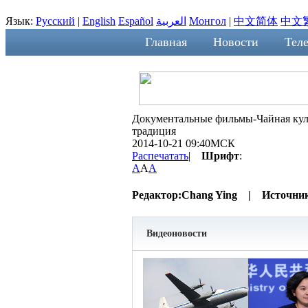
Язык:
Русский
|
English
Español
العربية
Монгол
|
中文简体
中文
Главная
Новости
Теле
Документальные фильмы-Чайная куль
традиция
2014-10-21 09:40МСК
Распечатать
|
Шрифт
:
A
A
A
Редактор:
Chang Ying |
Источни
Видеоновости