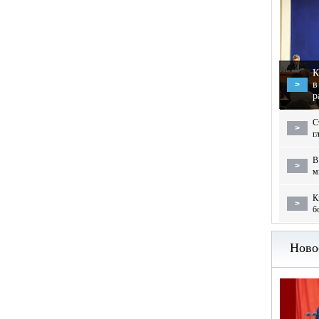
К
в
>
р
С
>
г
В
>
м
К
>
б