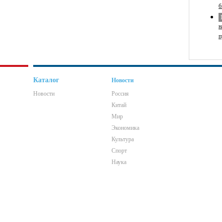
б
н
п
Каталог
Новости
Новости
Россия
Китай
Мир
Экономика
Культура
Спорт
Наука