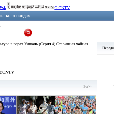
繁体
О CNTV
канал о пандах
тура в горах Уишань (Серия 4) Старинная чайная
Переда
к:
CNTV
Bce>>