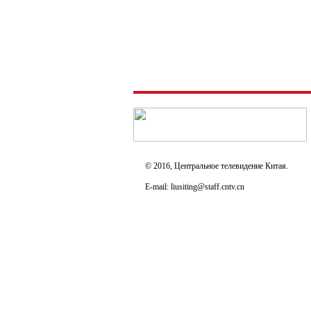
© 2016, Центральное телевидение Китая.
E-mail: liusiting@staff.cntv.cn