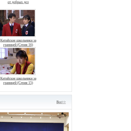
от добрых дел
Китайские школьники за
границей (Серия 16)
Китайские школьники за
границей (Серия 15)
Bce>>