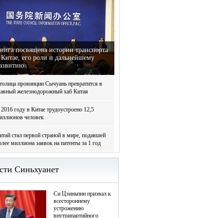
нига посвящена истории транспорта
 Китае, его роли и дальнейшему
азвитию
толица провинции Сычуань превратится в
лавный железнодорожный хаб Китая
 2016 году в Китае трудоустроено 12,5
иллионов человек
итай стал первой страной в мире, подавшей
олее миллиона заявок на патенты за 1 год