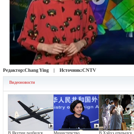
Редактор:
Chang Ying |
Источник:
CNTV
Видеоновости
В Якутии разбился
Министерство
В Хэйхэ открылся