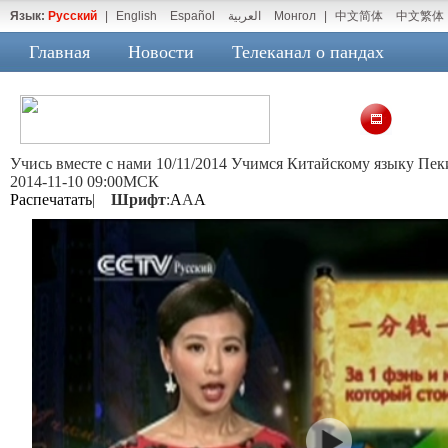
Язык:
Русский
|
English
Español
العربية
Монгол
|
中文简体
中文繁体
Главная
Новости
Телеканал о пандах
Учись вместе с нами 10/11/2014 Учимся Китайскому языку Пек
2014-11-10 09:00МСК
Распечатать
|
Шрифт
:
A
A
A