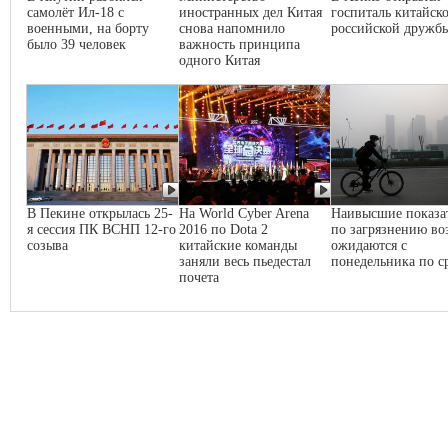
самолёт Ил-18 с
иностранных дел Китая
госпиталь китайско
военными, на борту
снова напомнило
российской дружб
было 39 человек
важность принципа
одного Китая
В Пекине открылась 25-
На World Cyber Arena
Наивысшие показа
я сессия ПК ВСНП 12-го
2016 по Dota 2
по загрязнению во
созыва
китайские команды
ожидаются с
заняли весь пьедестал
понедельника по с
почета