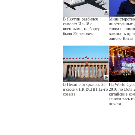
В Якутии разбился
Министерство
самолёт Ил-18 с
иностранных 
военными, на борту
снова напомн
было 39 человек
важность при
одного Китая
В Пекине открылась 25-
На World Cybe
я сессия ПК ВСНП 12-го
2016 по Dota 
созыва
китайские ко
заняли весь п
почета