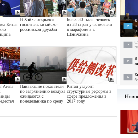
В Хэйхэ открылся
Более 30 тысяч человек
К
дел Китая
госпиталь китайско-
из 28 стран участвовали
в
>
ило
российской дружбы
в марафоне в г.
р
нципа
Шэньчжэнь
С
>
г
В 
>
м
Ки
>
бо
r Arena
Наивысшие показатели
Китай углубит
2
по загрязнению воздуха
структурные реформы в
манды
ожидаются с
сфере предложения в
ьедестал
понедельника по среду
2017 году