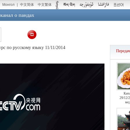
Монгол
|
中文简体
中文繁体
канал о пандах
рс по русскому языку 11/11/2014
Переда
Кит
29/12/
мед