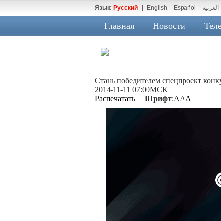
Язык:
Русский
|
English
Español
العربية
Главная
Новости
Теле
Стань победителем спецпроект конку
2014-11-11 07:00МСК
Распечатать
|
Шрифт
:
A
A
A