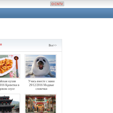
О CNTV
чи
Все>>
айская кухня
Учись вместе с нами
2016 Креветки в
29/12/2016 Модные
овом соусе
словечки