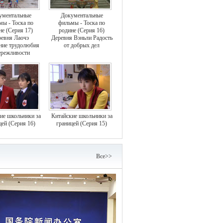
ументальные
Документальные
мы - Тоска по
фильмы - Тоска по
не (Серия 17)
родине (Серия 16)
евня Лаочэ
Деревня Вэньли Радость
ние трудолюбия
от добрых дел
ережливости
ие школьники за
Китайские школьники за
цей (Серия 16)
границей (Серия 15)
Bce>>