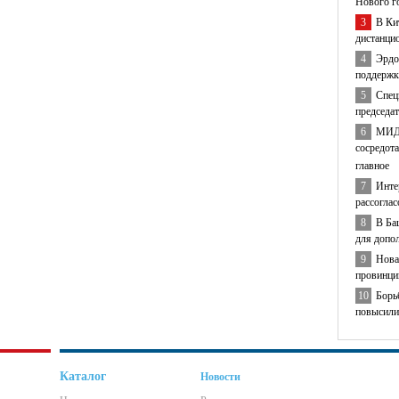
Нового г
3
В Ки
дистанци
4
Эрдо
поддержк
5
Спец
председа
6
МИД 
сосредота
главное
7
Инте
рассогла
8
В Ба
для допо
9
Нова
провинци
10
Борь
повысили
Каталог
Новости