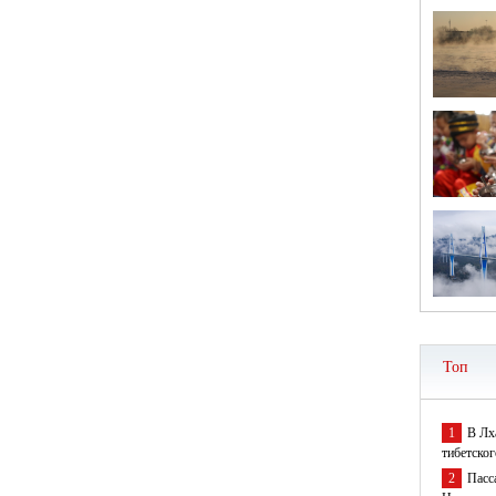
Топ
1
В Лх
тибетског
2
Пасс