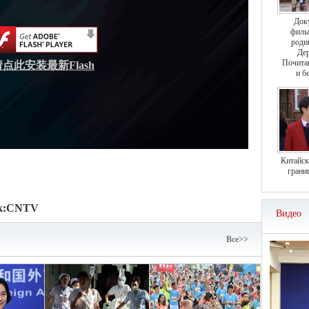
Док
филь
роди
Дер
Почита
请点此安装最新Flash
и б
Китайск
грани
к:
CNTV
Видео
Bce>>