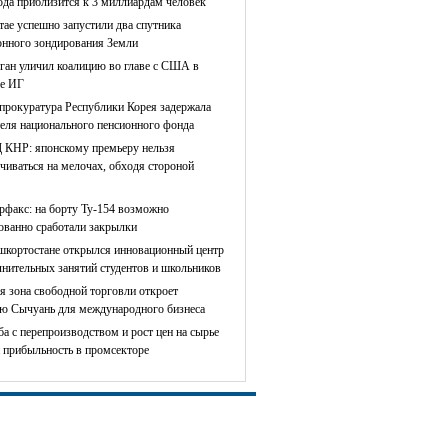
ода приблизится к 3 миллиардам человек
тае успешно запустили два спутника
онного зондирования Земли
ган уличил коалицию во главе с США в
е ИГ
прокуратура Республики Корея задержала
теля национального пенсионного фонда
КНР: японскому премьеру нельзя
чиваться на мелочах, обходя стороной
рфакс: на борту Ту-154 возможно
сованно сработали закрылки
шкортостане открылся инновационный центр
лнительных занятий студентов и школьников
я зона свободной торговли откроет
ю Сычуань для международного бизнеса
ба с перепроизводством и рост цен на сырье
 прибыльность в промсекторе