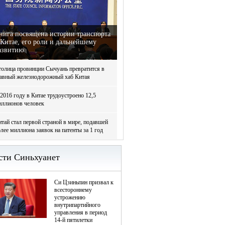
нига посвящена истории транспорта
 Китае, его роли и дальнейшему
азвитию
толица провинции Сычуань превратится в
лавный железнодорожный хаб Китая
2016 году в Китае трудоустроено 12,5
иллионов человек
тай стал первой страной в мире, подавшей
лее миллиона заявок на патенты за 1 год