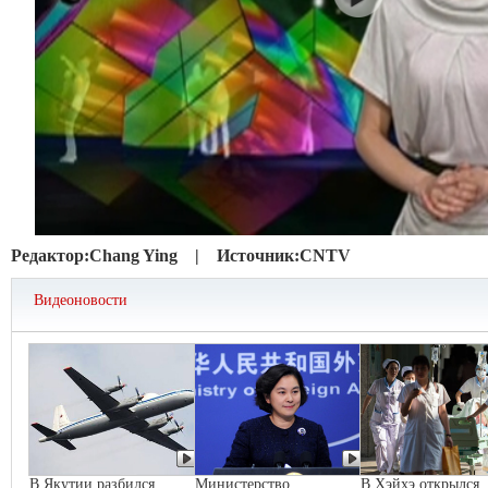
Редактор:
Chang Ying |
Источник:
CNTV
Видеоновости
В Якутии разбился
Министерство
В Хэйхэ открылся