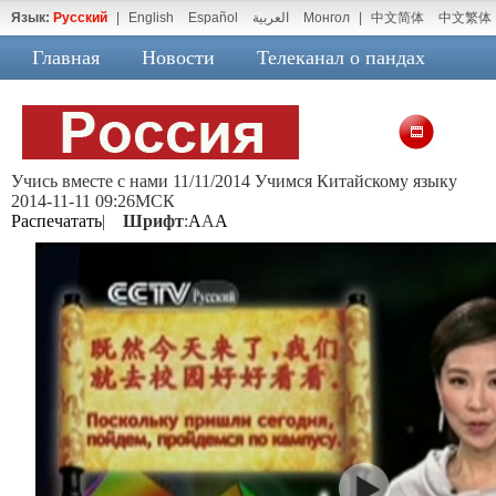
Язык:
Русский
|
English
Español
العربية
Монгол
|
中文简体
中文繁体
Главная
Новости
Телеканал о пандах
Учись вместе с нами 11/11/2014 Учимся Китайскому языку
2014-11-11 09:26МСК
Распечатать
|
Шрифт
:
A
A
A