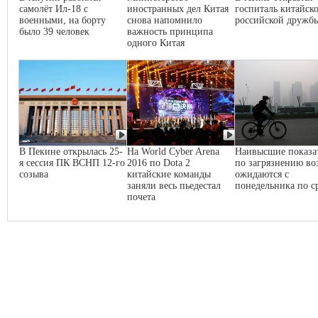
самолёт Ил-18 с
иностранных дел Китая
госпиталь китайско
военными, на борту
снова напомнило
российской дружб
было 39 человек
важность принципа
одного Китая
В Пекине открылась 25-
На World Cyber Arena
Наивысшие показа
я сессия ПК ВСНП 12-го
2016 по Dota 2
по загрязнению во
созыва
китайские команды
ожидаются с
заняли весь пьедестал
понедельника по с
почета