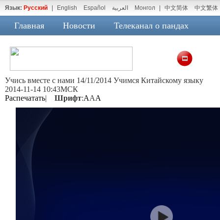
Язык:
Русский
|
English
Español
العربية
Монгол
|
中文简体
中文繁体
Главная
Новости
Телеканал о пандах
Учись вместе с нами 14/11/2014 Учимся Китайскому языку
2014-11-14 10:43МСК
Распечатать
|
Шрифт
:
A
A
A