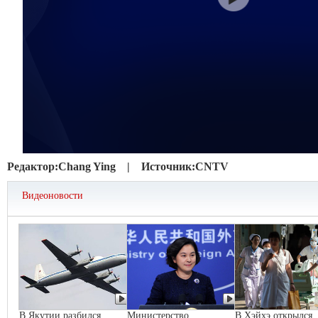
Редактор:
Chang Ying |
Источник:
CNTV
Видеоновости
В Якутии разбился
Министерство
В Хэйхэ открылся