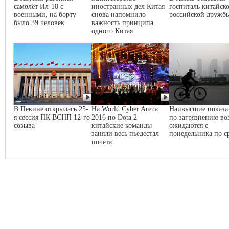
самолёт Ил-18 с
иностранных дел Китая
госпиталь китайско
военными, на борту
снова напомнило
российской дружб
было 39 человек
важность принципа
одного Китая
В Пекине открылась 25-
На World Cyber Arena
Наивысшие показа
я сессия ПК ВСНП 12-го
2016 по Dota 2
по загрязнению во
созыва
китайские команды
ожидаются с
заняли весь пьедестал
понедельника по с
почета