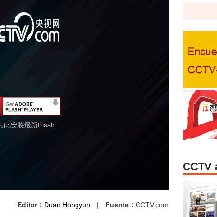
点此安装最新Flash
CCTV 
Editor：
Duan Hongyun
|
Fuente：
CCTV.com