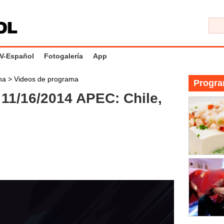
V-Español
Fotogalería
App
ama
>
Videos de programa
Progra
1/16/2014 APEC: Chile,