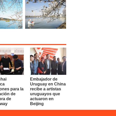
hai
Embajador de
ca
Uruguay en China
ones para la
recibe a artistas
ación de
uruguayos que
bra de
actuaron en
dway
Beijing