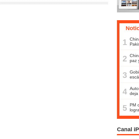
Noti
Chin
1
Paki
Chin
2
paz 
Gobi
3
escá
Auto
4
deja
PM c
5
logr
Canal i