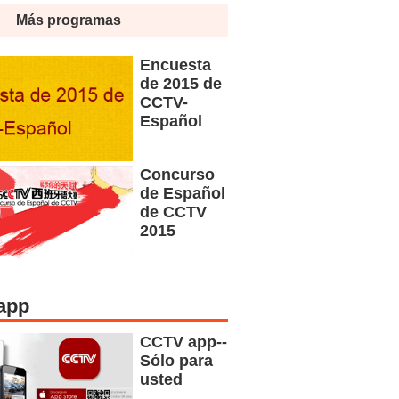
Más programas
Encuesta
de 2015 de
CCTV-
Español
Concurso
de Español
de CCTV
2015
app
CCTV app--
Sólo para
usted