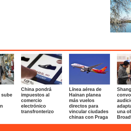
China pondrá
Línea aérea de
Shang
 sube
impuestos al
Hainan planea
convo
comercio
más vuelos
audici
en
electrónico
directos para
adapt
transfronterizo
vincular ciudades
una o
chinas con Praga
Broa