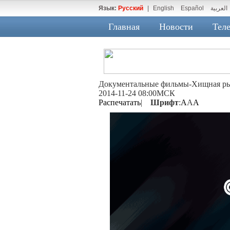
Язык:
Русский
|
English
Español
العربية
Главная
Новости
Теле
Документальные фильмы-Хищная р
2014-11-24 08:00МСК
Распечатать
|
Шрифт
:
A
A
A