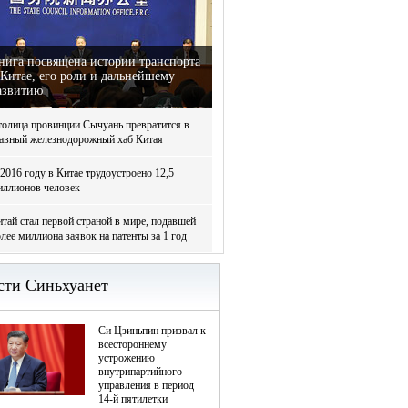
нига посвящена истории транспорта
 Китае, его роли и дальнейшему
азвитию
толица провинции Сычуань превратится в
лавный железнодорожный хаб Китая
2016 году в Китае трудоустроено 12,5
иллионов человек
тай стал первой страной в мире, подавшей
лее миллиона заявок на патенты за 1 год