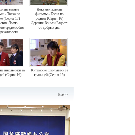
ументальные
Документальные
мы - Тоска по
фильмы - Тоска по
не (Серия 17)
родине (Серия 16)
евня Лаочэ
Деревня Вэньли Радость
ние трудолюбия
от добрых дел
ережливости
ие школьники за
Китайские школьники за
цей (Серия 16)
границей (Серия 15)
Bce>>