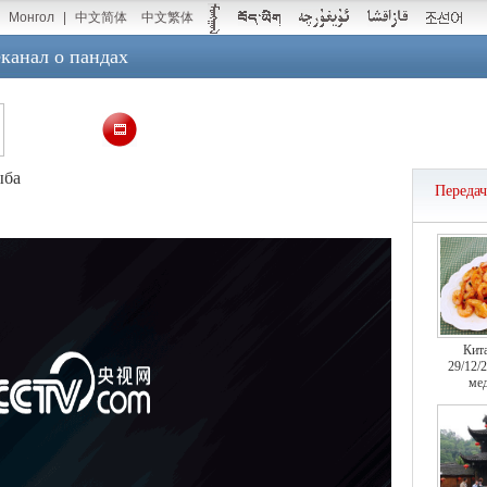
Монгол
|
中文简体
中文繁体
канал о пандах
ыба
Переда
Кит
29/12/
мед