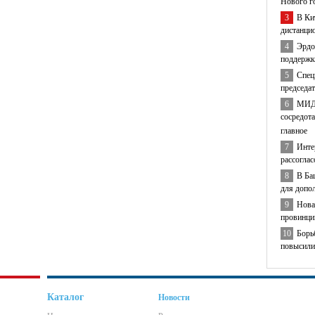
Нового г
3
В Ки
дистанци
4
Эрдо
поддержк
5
Спец
председа
6
МИД 
сосредота
главное
7
Инте
рассогла
8
В Ба
для допо
9
Нова
провинци
10
Борь
повысили
Каталог
Новости