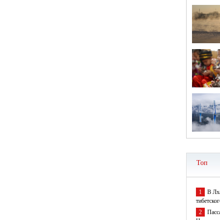
Топ
1
В Лх
тибетског
2
Пасс