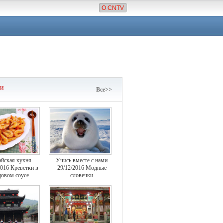
О CNTV
чи
Все>>
айская кухня
Учись вместе с нами
2016 Креветки в
29/12/2016 Модные
овом соусе
словечки