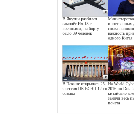
В Якутии разбился
Министерство
самолёт Ил-18 с
иностранных 
военными, на борту
снова напомн
было 39 человек
важность при
одного Китая
В Пекине открылась 25-
На World Cybe
я сессия ПК ВСНП 12-го
2016 по Dota 
созыва
китайские ко
заняли весь п
почета