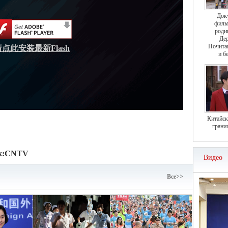
Док
филь
роди
Дер
Почита
请点此安装最新Flash
и б
Китайск
грани
к:
CNTV
Видео
Bce>>