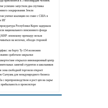
ода приблизится к 3 миллиардам человек
тае успешно запустили два спутника
онного зондирования Земли
ган уличил коалицию во главе с США в
е ИГ
прокуратура Республики Корея задержала
теля национального пенсионного фонда
КНР: японскому премьеру нельзя
чиваться на мелочах, обходя стороной
рфакс: на борту Ту-154 возможно
сованно сработали закрылки
шкортостане открылся инновационный центр
лнительных занятий студентов и школьников
я зона свободной торговли откроет
ю Сычуань для международного бизнеса
ба с перепроизводством и рост цен на сырье
 прибыльность в промсекторе