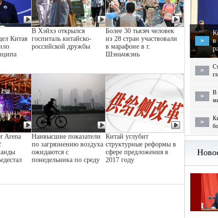
В Хэйхэ открылся
Более 30 тысяч человек
К
дел Китая
госпиталь китайско-
из 28 стран участвовали
в
>
ило
российской дружбы
в марафоне в г.
р
нципа
Шэньчжэнь
С
>
г
В 
>
м
Ки
>
бо
r Arena
Наивысшие показатели
Китай углубит
2
по загрязнению воздуха
структурные реформы в
манды
ожидаются с
сфере предложения в
ьедестал
понедельника по среду
2017 году