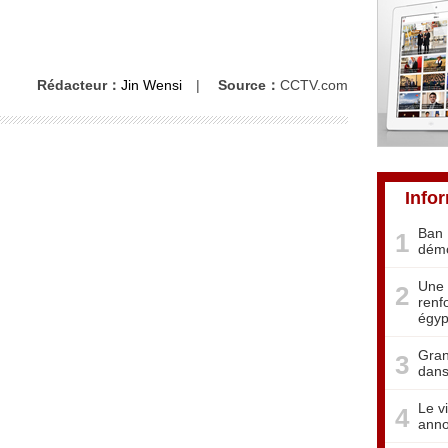
Rédacteur：
Jin Wensi
|
Source：
CCTV.com
Info
Ban 
1
démo
Une 
2
renf
égyp
Gran
3
dans
Le v
4
anno