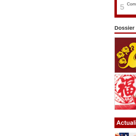
Comm
5
Dossier