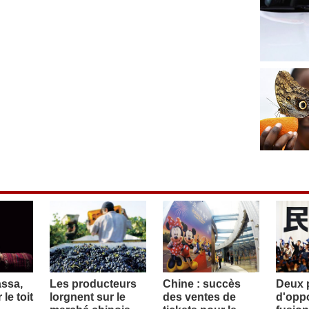
assa,
Les producteurs
Chine : succès
Deux p
le toit
lorgnent sur le
des ventes de
d'oppo