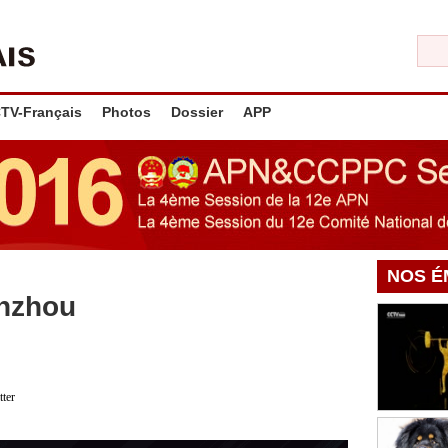
TV-Français
Photos
Dossier
APP
NOS É
anzhou
tter