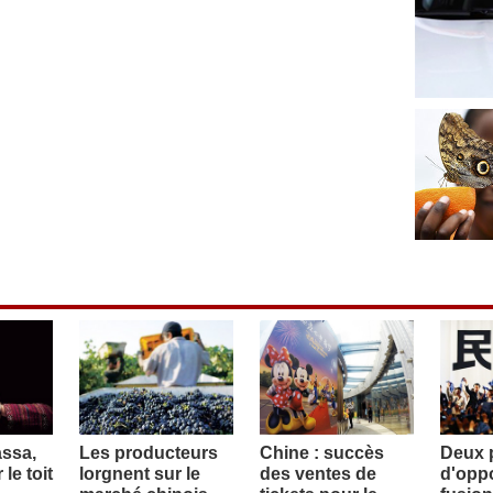
assa,
Les producteurs
Chine : succès
Deux p
le toit
lorgnent sur le
des ventes de
d'oppo