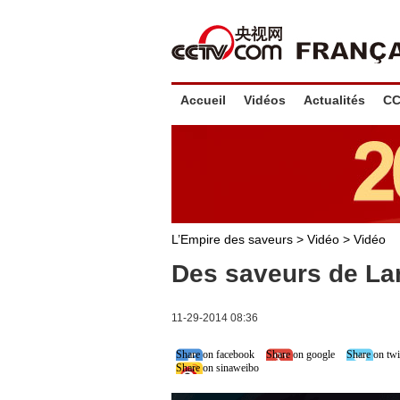
Accueil
Vidéos
Actualités
CC
L’Empire des saveurs
>
Vidéo
>
Vidéo
Des saveurs de L
11-29-2014 08:36
Share on facebook
Share on google
Share on twi
Share on sinaweibo