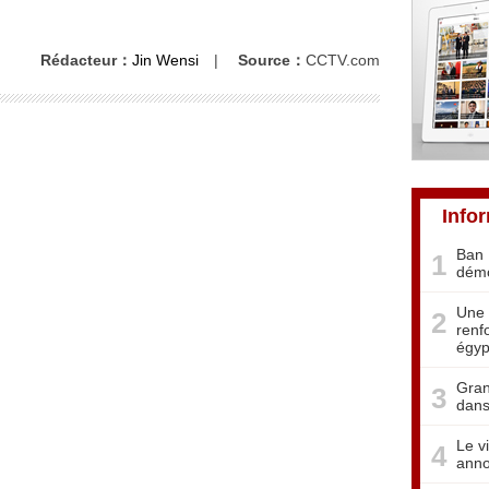
Rédacteur：
Jin Wensi
|
Source：
CCTV.com
Info
Ban 
1
démo
Une 
2
renf
égyp
Gran
3
dans
Le v
4
anno