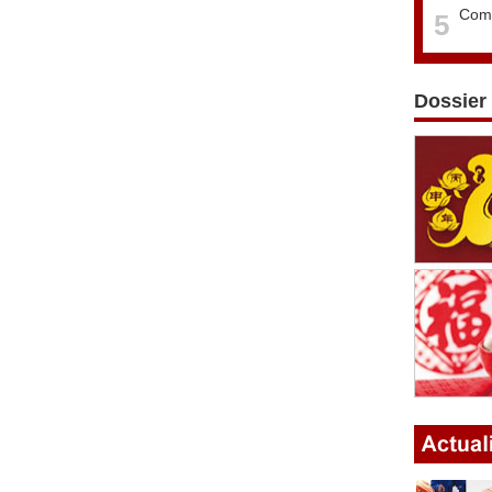
Comm
5
Dossier