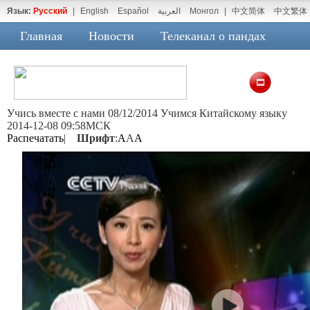
Язык:
Русский
|
English
Español
العربية
Монгол
|
中文简体
中文繁体
Главная
Новости
Телеканал о пандах
Учись вместе с нами 08/12/2014 Учимся Китайскому языку
2014-12-08 09:58МСК
Распечатать
|
Шрифт
:
A
A
A