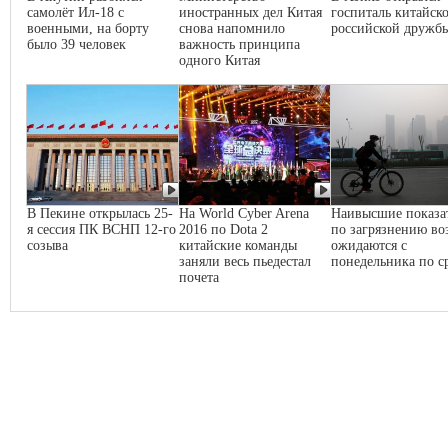
самолёт Ил-18 с
иностранных дел Китая
госпиталь китайско
военными, на борту
снова напомнило
российской дружб
было 39 человек
важность принципа
одного Китая
В Пекине открылась 25-
На World Cyber Arena
Наивысшие показа
я сессия ПК ВСНП 12-го
2016 по Dota 2
по загрязнению во
созыва
китайские команды
ожидаются с
заняли весь пьедестал
понедельника по с
почета