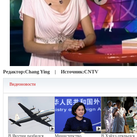
Редактор:
Chang Ying |
Источник:
CNTV
Видеоновости
В Якутии разбился
Министерство
В Хэйхэ открылся