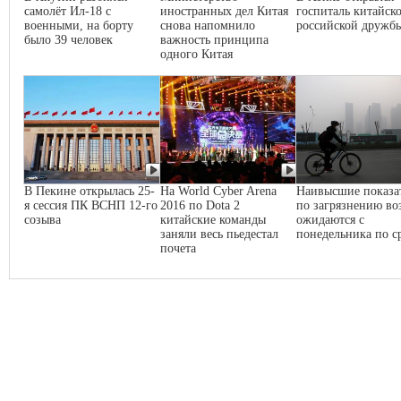
самолёт Ил-18 с
иностранных дел Китая
госпиталь китайско
военными, на борту
снова напомнило
российской дружб
было 39 человек
важность принципа
одного Китая
В Пекине открылась 25-
На World Cyber Arena
Наивысшие показа
я сессия ПК ВСНП 12-го
2016 по Dota 2
по загрязнению во
созыва
китайские команды
ожидаются с
заняли весь пьедестал
понедельника по с
почета