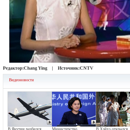
Редактор:
Chang Ying |
Источник:
CNTV
Видеоновости
В Якутии разбился
Министерство
В Хэйхэ открылся