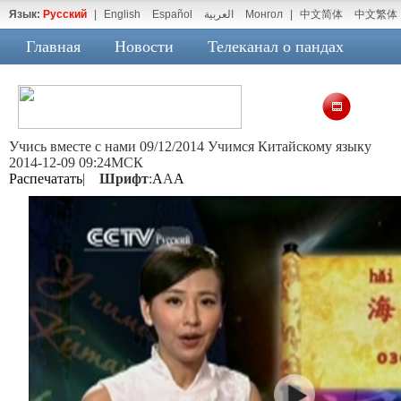
Язык:
Русский
|
English
Español
العربية
Монгол
|
中文简体
中文繁体
Главная
Новости
Телеканал о пандах
Учись вместе с нами 09/12/2014 Учимся Китайскому языку
2014-12-09 09:24МСК
Распечатать
|
Шрифт
:
A
A
A