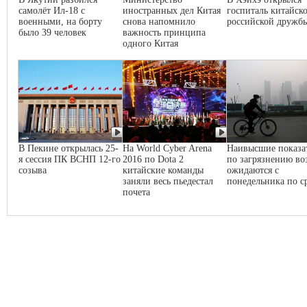
самолёт Ил-18 с
иностранных дел Китая
госпиталь китайско
военными, на борту
снова напомнило
российской дружб
было 39 человек
важность принципа
одного Китая
В Пекине открылась 25-
На World Cyber Arena
Наивысшие показа
я сессия ПК ВСНП 12-го
2016 по Dota 2
по загрязнению во
созыва
китайские команды
ожидаются с
заняли весь пьедестал
понедельника по с
почета