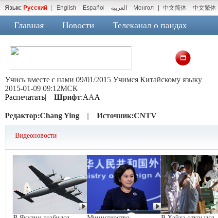
Язык:
Русский
|
English
Español
العربية
Монгол
|
中文简体
中文繁体
Главная
Новости
Телеканал о пандах
Учись вместе с нами 09/01/2015 Учимся Китайскому языку
2015-01-09 09:12МСК
Распечатать
|
Шрифт
:
A
A
A
Редактор:
Chang Ying |
Источник:
CNTV
Видеоновости
В Якутии разбился
Министерство
В Хэйхэ открылся