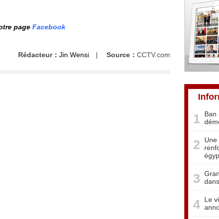
notre page
Facebook
Rédacteur：
Jin Wensi
|
Source：
CCTV.com
Info
Ban 
1
démo
Une 
2
renf
égyp
Gran
3
dans
Le v
4
anno