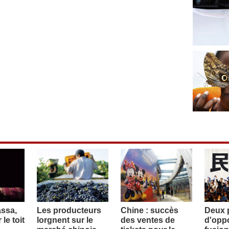
assa,
Les producteurs
Chine : succès
Deux p
le toit
lorgnent sur le
des ventes de
d'oppo