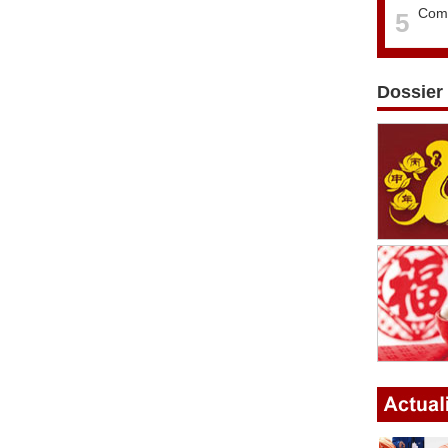
Comm
5
Dossier