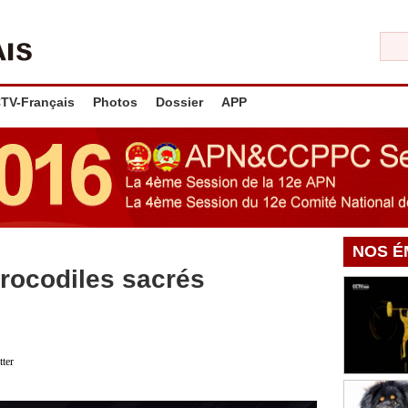
TV-Français
Photos
Dossier
APP
NOS É
rocodiles sacrés
tter