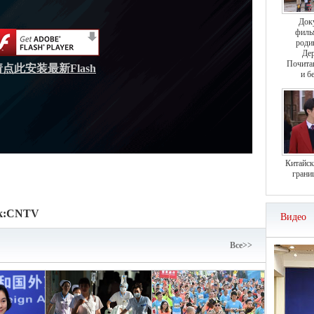
Док
филь
роди
Дер
Почита
请点此安装最新Flash
и б
Китайск
грани
к:
CNTV
Видео
Bce>>