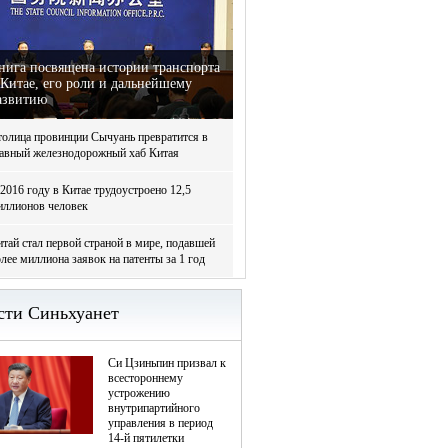
нига посвящена истории транспорта
 Китае, его роли и дальнейшему
азвитию
толица провинции Сычуань превратится в
лавный железнодорожный хаб Китая
2016 году в Китае трудоустроено 12,5
иллионов человек
тай стал первой страной в мире, подавшей
лее миллиона заявок на патенты за 1 год