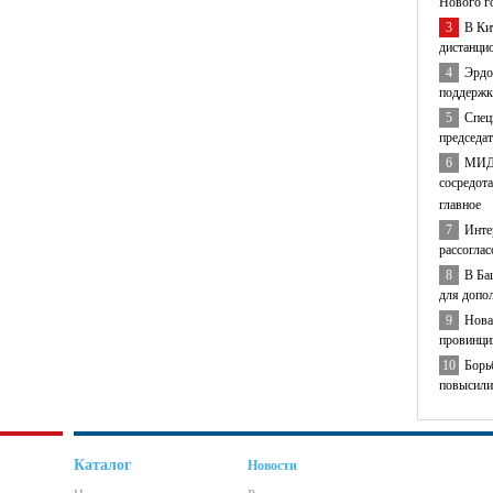
Нового г
3
В Ки
дистанци
4
Эрдо
поддержк
5
Спец
председа
6
МИД 
сосредота
главное
7
Инте
рассогла
8
В Ба
для допо
9
Нова
провинци
10
Борь
повысили
Каталог
Новости