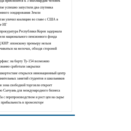
ода приблизится к 3 миллиардам человек
тае успешно запустили два спутника
онного зондирования Земли
ган уличил коалицию во главе с США в
е ИГ
прокуратура Республики Корея задержала
теля национального пенсионного фонда
КНР: японскому премьеру нельзя
чиваться на мелочах, обходя стороной
рфакс: на борту Ту-154 возможно
сованно сработали закрылки
шкортостане открылся инновационный центр
лнительных занятий студентов и школьников
я зона свободной торговли откроет
ю Сычуань для международного бизнеса
ба с перепроизводством и рост цен на сырье
 прибыльность в промсекторе