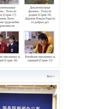
ументальные
Документальные
мы - Тоска по
фильмы - Тоска по
не (Серия 17)
родине (Серия 16)
евня Лаочэ
Деревня Вэньли Радость
ние трудолюбия
от добрых дел
ережливости
ие школьники за
Китайские школьники за
цей (Серия 16)
границей (Серия 15)
Bce>>