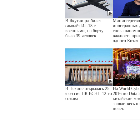
В Якутии разбился
Министерство
самолёт Ил-18 с
иностранных 
военными, на борту
снова напомн
было 39 человек
важность при
одного Китая
В Пекине открылась 25-
На World Cybe
я сессия ПК ВСНП 12-го
2016 по Dota 
созыва
китайские ко
заняли весь п
почета