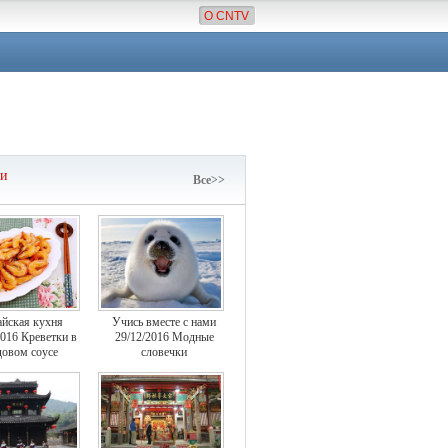
О CNTV
чи
Все>>
айская кухня
Учись вместе с нами
2016 Креветки в
29/12/2016 Модные
овом соусе
словечки