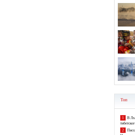
Топ
1
В Лх
тибетског
2
Пасс