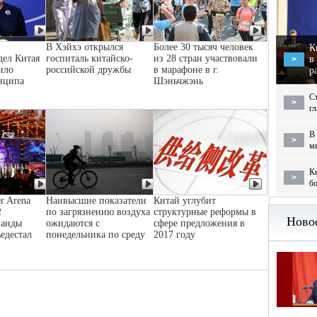
В Хэйхэ открылся
Более 30 тысяч человек
К
дел Китая
госпиталь китайско-
из 28 стран участвовали
в
>
ило
российской дружбы
в марафоне в г.
р
нципа
Шэньчжэнь
С
>
г
В 
>
м
Ки
>
бо
r Arena
Наивысшие показатели
Китай углубит
2
по загрязнению воздуха
структурные реформы в
манды
ожидаются с
сфере предложения в
ьедестал
понедельника по среду
2017 году