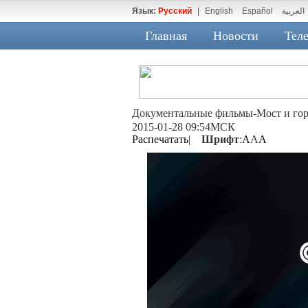
Язык:
Русский
|
English
Español
العربية
Главная
Новости
Теле
Документальные фильмы-Мост и г
2015-01-28 09:54МСК
Распечатать
|
Шрифт
:
A
A
A