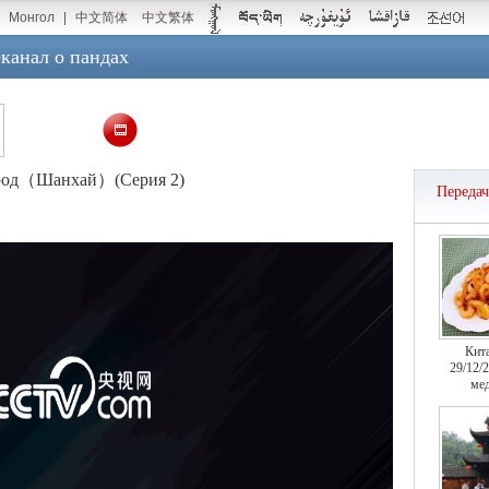
Монгол
|
中文简体
中文繁体
канал о пандах
ород（Шанхай）(Серия 2)
Переда
Кит
29/12/
мед