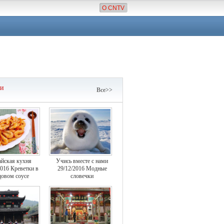
О CNTV
чи
Все>>
айская кухня
Учись вместе с нами
2016 Креветки в
29/12/2016 Модные
овом соусе
словечки