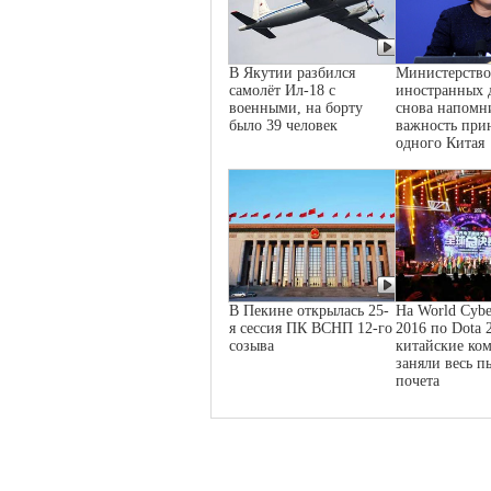
В Якутии разбился
Министерство
самолёт Ил-18 с
иностранных 
военными, на борту
снова напомн
было 39 человек
важность при
одного Китая
В Пекине открылась 25-
На World Cybe
я сессия ПК ВСНП 12-го
2016 по Dota 
созыва
китайские ко
заняли весь п
почета