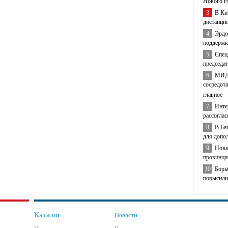
Нового г
3
В Ки
дистанци
4
Эрдо
поддержк
5
Спец
председа
6
МИД 
сосредота
главное
7
Инте
рассогла
8
В Ба
для допо
9
Нова
провинци
10
Борь
повысили
Каталог
Новости