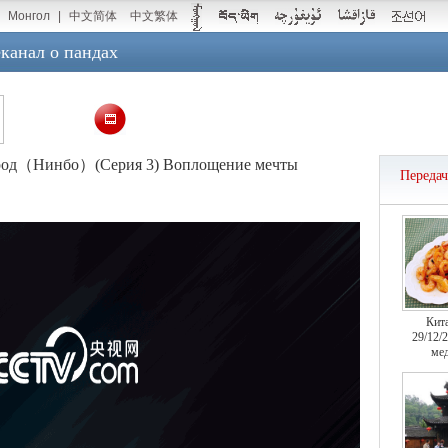
Монгол
|
中文简体
中文繁体
канал о пандах
ород（Нинбо）(Серия 3) Воплощение мечты
Переда
Кит
29/12/
мед