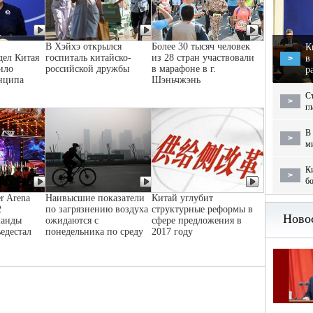
В Хэйхэ открылся
Более 30 тысяч человек
К
дел Китая
госпиталь китайско-
из 28 стран участвовали
в
>
ило
российской дружбы
в марафоне в г.
р
нципа
Шэньчжэнь
С
>
г
В 
>
м
Ки
>
бо
r Arena
Наивысшие показатели
Китай углубит
2
по загрязнению воздуха
структурные реформы в
манды
ожидаются с
сфере предложения в
ьедестал
понедельника по среду
2017 году