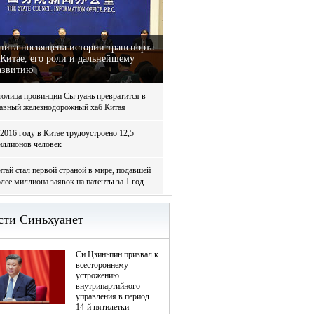
нига посвящена истории транспорта
 Китае, его роли и дальнейшему
азвитию
толица провинции Сычуань превратится в
лавный железнодорожный хаб Китая
2016 году в Китае трудоустроено 12,5
иллионов человек
тай стал первой страной в мире, подавшей
лее миллиона заявок на патенты за 1 год