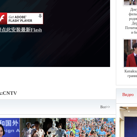
Док
филь
роди
Дер
Почита
请点此安装最新Flash
и б
Китайск
грани
к:
CNTV
Видео
Bce>>