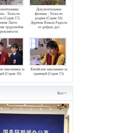
ументальные
Документальные
мы - Тоска по
фильмы - Тоска по
не (Серия 17)
родине (Серия 16)
евня Лаочэ
Деревня Вэньли Радость
ние трудолюбия
от добрых дел
ережливости
ие школьники за
Китайские школьники за
цей (Серия 16)
границей (Серия 15)
Bce>>