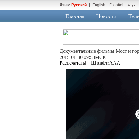
Язык:
Русский
|
English
Español
العربية
Главная
Новости
Теле
Документальные фильмы-Мост и г
2015-01-30 09:58МСК
Распечатать
|
Шрифт
:
A
A
A