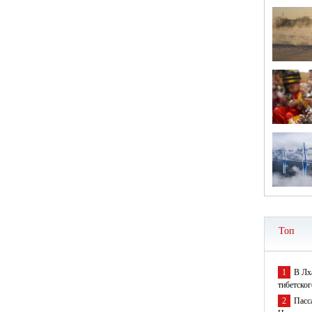
Топ
1
В Лх
тибетског
2
Пасс