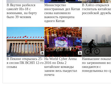
В Якутии разбился
Министерство
В Хэйхэ открылся
самолёт Ил-18 с
иностранных дел Китая
госпиталь китайско
военными, на борту
снова напомнило
российской дружб
было 39 человек
важность принципа
одного Китая
В Пекине открылась 25-
На World Cyber Arena
Наивысшие показа
я сессия ПК ВСНП 12-го
2016 по Dota 2
по загрязнению во
созыва
китайские команды
ожидаются с
заняли весь пьедестал
понедельника по с
почета