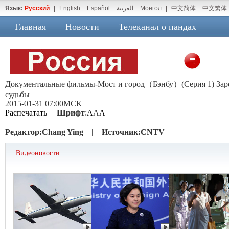
Язык:
Русский
|
English
Español
العربية
Монгол
|
中文简体
中文繁体
Главная
Новости
Телеканал о пандах
Документальные фильмы-Мост и город（Бэнбу）(Серия 1) Заро
судьбы
2015-01-31 07:00МСК
Распечатать
|
Шрифт
:
A
A
A
Редактор:
Chang Ying |
Источник:
CNTV
Видеоновости