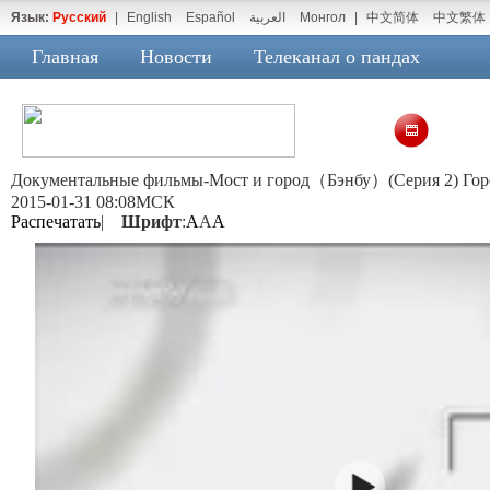
Язык:
Русский
|
English
Español
العربية
Монгол
|
中文简体
中文繁体
Главная
Новости
Телеканал о пандах
Документальные фильмы-Мост и город（Бэнбу）(Серия 2) Гор
2015-01-31 08:08МСК
Распечатать
|
Шрифт
:
A
A
A