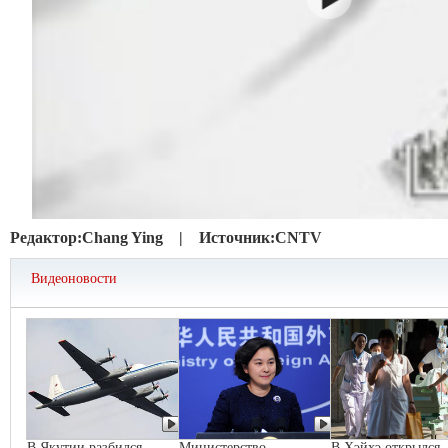
Редактор:
Chang Ying |
Источник:
CNTV
Видеоновости
В Якутии разбился
Министерство
В Хэйхэ открылся