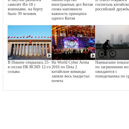
самолёт Ил-18 с
иностранных дел Китая
госпиталь китайско
военными, на борту
снова напомнило
российской дружб
было 39 человек
важность принципа
одного Китая
В Пекине открылась 25-
На World Cyber Arena
Наивысшие показа
я сессия ПК ВСНП 12-го
2016 по Dota 2
по загрязнению во
созыва
китайские команды
ожидаются с
заняли весь пьедестал
понедельника по с
почета