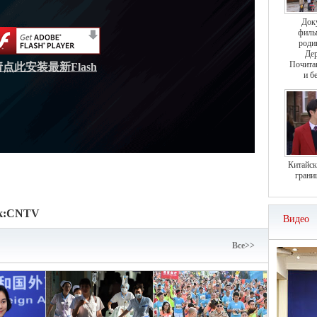
Док
филь
роди
Дер
Почита
请点此安装最新Flash
и б
Китайск
грани
к:
CNTV
Видео
Bce>>