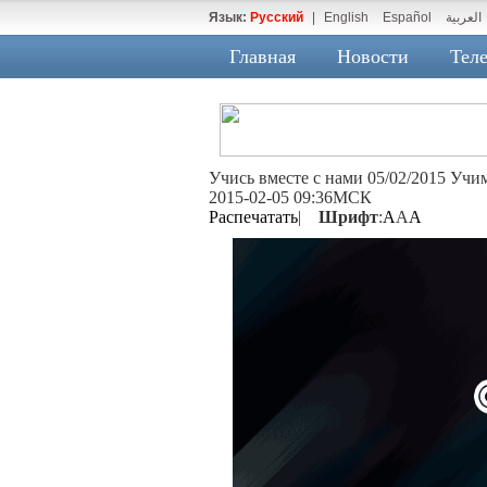
Язык:
Русский
|
English
Español
العربية
Главная
Новости
Теле
Учись вместе с нами 05/02/2015 Учи
2015-02-05 09:36МСК
Распечатать
|
Шрифт
:
A
A
A