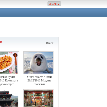
О CNTV
чи
Все>>
айская кухня
Учись вместе с нами
2016 Креветки в
29/12/2016 Модные
овом соусе
словечки