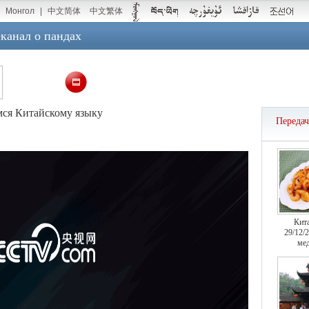
Монгол
|
中文简体
中文繁体
канал о пандах
мся Китайскому языку
Переда
Кит
29/12/
мед