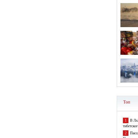
Топ
1
В Лх
тибетског
2
Пасс