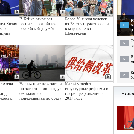
В Хэйхэ открылся
Более 30 тысяч человек
К
дел Китая
госпиталь китайско-
из 28 стран участвовали
в
>
ило
российской дружбы
в марафоне в г.
р
нципа
Шэньчжэнь
С
>
г
В 
>
м
Ки
>
бо
r Arena
Наивысшие показатели
Китай углубит
2
по загрязнению воздуха
структурные реформы в
манды
ожидаются с
сфере предложения в
ьедестал
понедельника по среду
2017 году