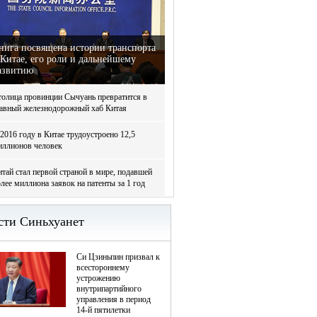
нига посвящена истории транспорта
 Китае, его роли и дальнейшему
азвитию
толица провинции Сычуань превратится в
лавный железнодорожный хаб Китая
2016 году в Китае трудоустроено 12,5
иллионов человек
тай стал первой страной в мире, подавшей
лее миллиона заявок на патенты за 1 год