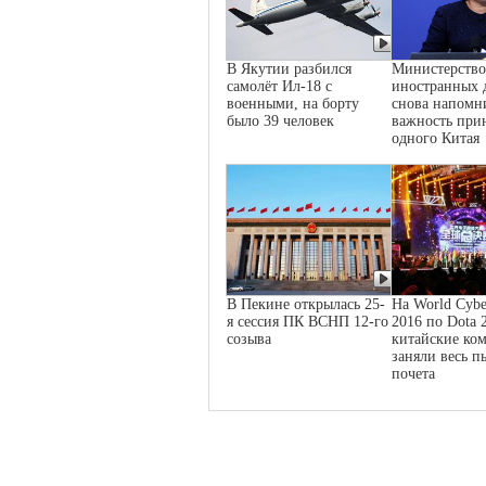
В Якутии разбился
Министерство
самолёт Ил-18 с
иностранных 
военными, на борту
снова напомн
было 39 человек
важность при
одного Китая
В Пекине открылась 25-
На World Cybe
я сессия ПК ВСНП 12-го
2016 по Dota 
созыва
китайские ко
заняли весь п
почета