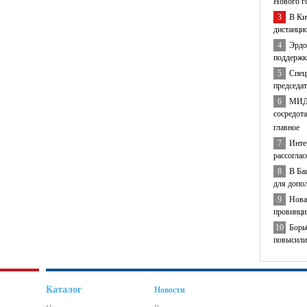
Нового г
3
В Ки
дистанци
4
Эрдо
поддержк
5
Спец
председа
6
МИД 
сосредота
главное
7
Инте
рассогла
8
В Ба
для допо
9
Нова
провинци
10
Борь
повысили
Каталог
Новости