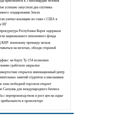
ода приблизится к 3 миллиардам человек
тае успешно запустили два спутника
онного зондирования Земли
ган уличил коалицию во главе с США в
е ИГ
прокуратура Республики Корея задержала
теля национального пенсионного фонда
КНР: японскому премьеру нельзя
чиваться на мелочах, обходя стороной
рфакс: на борту Ту-154 возможно
сованно сработали закрылки
шкортостане открылся инновационный центр
лнительных занятий студентов и школьников
я зона свободной торговли откроет
ю Сычуань для международного бизнеса
ба с перепроизводством и рост цен на сырье
 прибыльность в промсекторе