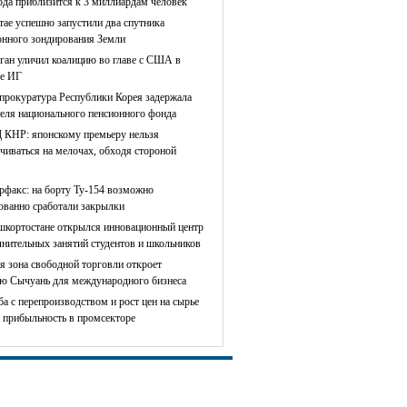
ода приблизится к 3 миллиардам человек
тае успешно запустили два спутника
онного зондирования Земли
ган уличил коалицию во главе с США в
е ИГ
прокуратура Республики Корея задержала
теля национального пенсионного фонда
КНР: японскому премьеру нельзя
чиваться на мелочах, обходя стороной
рфакс: на борту Ту-154 возможно
сованно сработали закрылки
шкортостане открылся инновационный центр
лнительных занятий студентов и школьников
я зона свободной торговли откроет
ю Сычуань для международного бизнеса
ба с перепроизводством и рост цен на сырье
 прибыльность в промсекторе