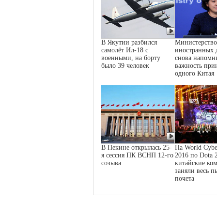
В Якутии разбился
Министерство
самолёт Ил-18 с
иностранных 
военными, на борту
снова напомн
было 39 человек
важность при
одного Китая
В Пекине открылась 25-
На World Cybe
я сессия ПК ВСНП 12-го
2016 по Dota 
созыва
китайские ко
заняли весь п
почета