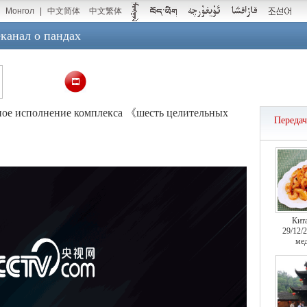
Монгол
|
中文简体
中文繁体
канал о пандах
лное исполнение комплекса 《шесть целительных
Переда
Кит
29/12/
мед