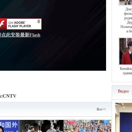
Док
филь
роди
Дер
Почита
и б
请点此安装最新Flash
Китайск
грани
Видео
к:
CNTV
Bce>>