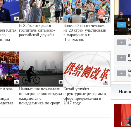
К
в
>
В Хэйхэ открылся
Более 30 тысяч человек
р
дел Китая
госпиталь китайско-
из 28 стран участвовали
ило
российской дружбы
в марафоне в г.
нципа
Шэньчжэнь
С
>
г
В 
>
м
Ки
>
бо
r Arena
Наивысшие показатели
Китай углубит
2
по загрязнению воздуха
структурные реформы в
манды
ожидаются с
сфере предложения в
ьедестал
понедельника по среду
2017 году