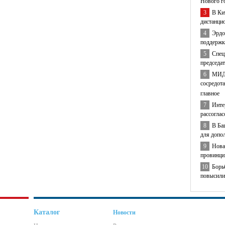
Нового г
3
В Ки
дистанци
4
Эрдо
поддержк
5
Спец
председа
6
МИД 
сосредота
главное
7
Инте
рассогла
8
В Ба
для допо
9
Нова
провинци
10
Борь
повысили
Каталог
Новости