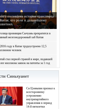
нига посвящена истории транспорта
 Китае, его роли и дальнейшему
азвитию
толица провинции Сычуань превратится в
лавный железнодорожный хаб Китая
2016 году в Китае трудоустроено 12,5
иллионов человек
тай стал первой страной в мире, подавшей
лее миллиона заявок на патенты за 1 год