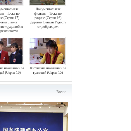
ументальные
Документальные
мы - Тоска по
фильмы - Тоска по
не (Серия 17)
родине (Серия 16)
евня Лаочэ
Деревня Вэньли Радость
ние трудолюбия
от добрых дел
ережливости
ие школьники за
Китайские школьники за
цей (Серия 16)
границей (Серия 15)
Bce>>