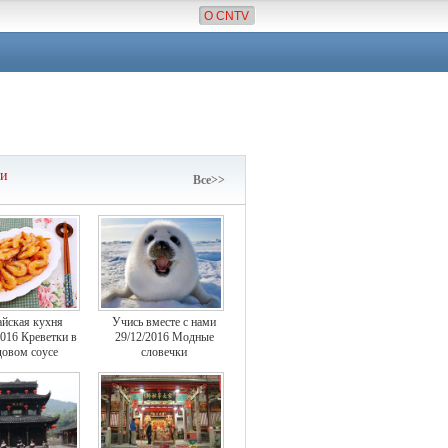
О CNTV
чи
Все>>
айская кухня
Учись вместе с нами
2016 Креветки в
29/12/2016 Модные
овом соусе
словечки