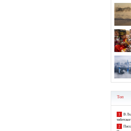
Топ
1
В Лх
тибетског
2
Пасс