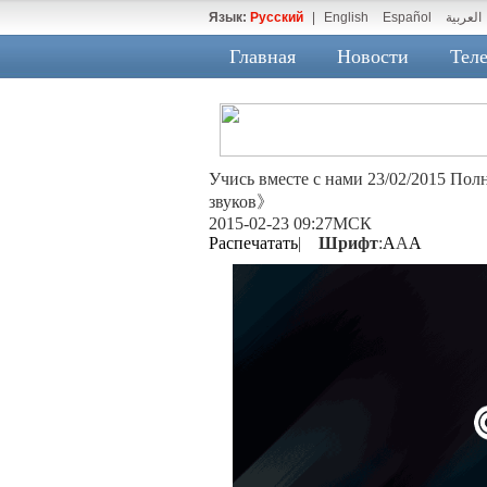
Язык:
Русский
|
English
Español
العربية
Главная
Новости
Теле
Учись вместе с нами 23/02/2015 По
звуков》
2015-02-23 09:27МСК
Распечатать
|
Шрифт
:
A
A
A