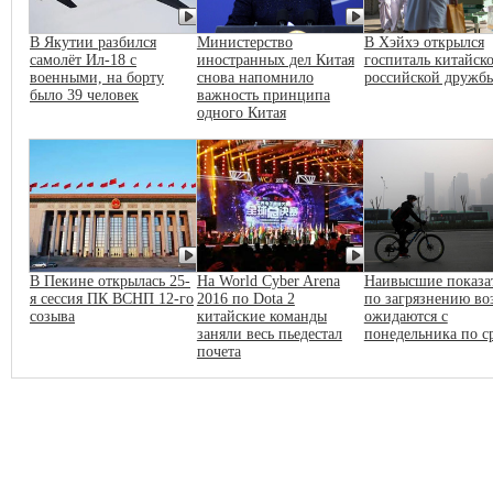
В Якутии разбился
Министерство
В Хэйхэ открылся
самолёт Ил-18 с
иностранных дел Китая
госпиталь китайско
военными, на борту
снова напомнило
российской дружб
было 39 человек
важность принципа
одного Китая
В Пекине открылась 25-
На World Cyber Arena
Наивысшие показа
я сессия ПК ВСНП 12-го
2016 по Dota 2
по загрязнению во
созыва
китайские команды
ожидаются с
заняли весь пьедестал
понедельника по с
почета