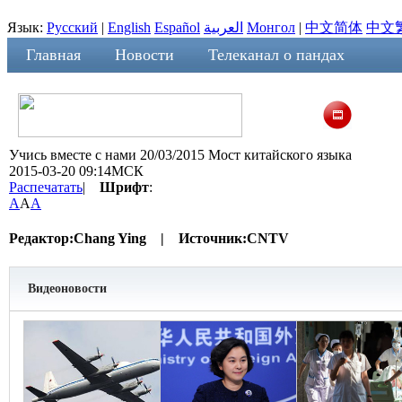
Язык:
Русский
|
English
Español
العربية
Монгол
|
中文简体
中文
Главная
Новости
Телеканал о пандах
Учись вместе с нами 20/03/2015 Мост китайского языка
2015-03-20 09:14МСК
Распечатать
|
Шрифт
:
A
A
A
Редактор:
Chang Ying |
Источник:
CNTV
Видеоновости