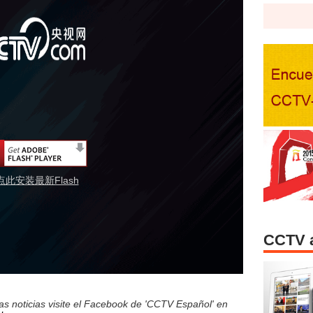
点此安装最新Flash
CCTV 
s noticias visite el Facebook de 'CCTV Español' en