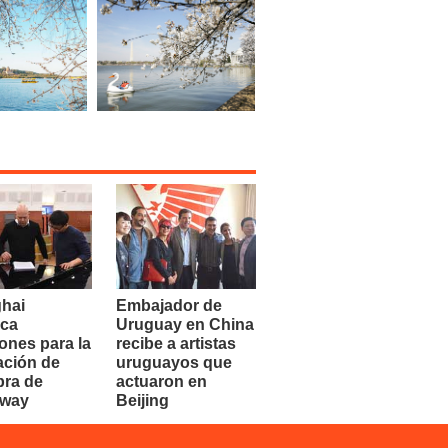
hai
Embajador de
ca
Uruguay en China
ones para la
recibe a artistas
ación de
uruguayos que
bra de
actuaron en
dway
Beijing