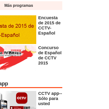
Más programas
Encuesta
de 2015 de
CCTV-
Español
Concurso
de Español
de CCTV
2015
app
CCTV app--
Sólo para
usted