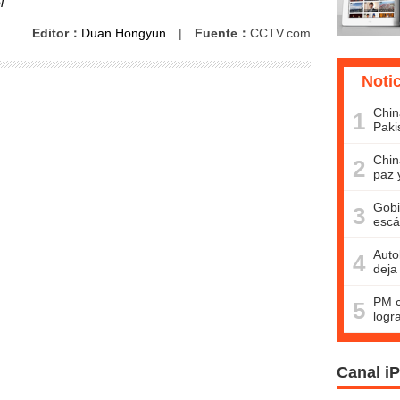
l
Editor：
Duan Hongyun
|
Fuente：
CCTV.com
Noti
Chin
1
Paki
Chin
2
paz 
Gobi
3
escá
Auto
4
deja
PM c
5
logr
Canal i