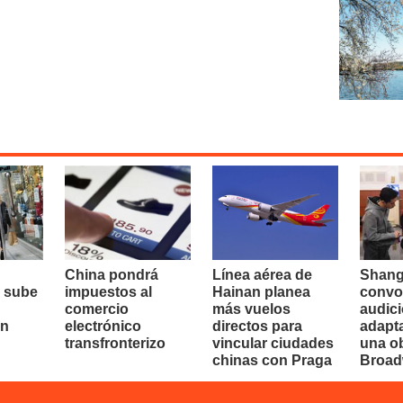
China pondrá
Línea aérea de
Shang
 sube
impuestos al
Hainan planea
convo
comercio
más vuelos
audici
en
electrónico
directos para
adapt
transfronterizo
vincular ciudades
una o
chinas con Praga
Broa