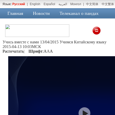
Язык:
Русский
|
English
Español
العربية
Монгол
|
中文简体
中文繁体
Главная
Новости
Телеканал о пандах
Учись вместе с нами 13/04/2015 Учимся Китайскому языку
2015-04-13 10:03МСК
Распечатать
|
Шрифт
:
A
A
A