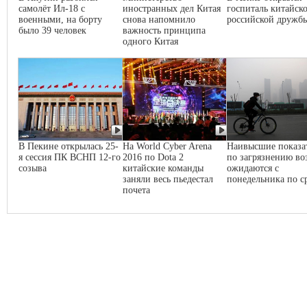
самолёт Ил-18 с
иностранных дел Китая
госпиталь китайско
военными, на борту
снова напомнило
российской дружб
было 39 человек
важность принципа
одного Китая
В Пекине открылась 25-
На World Cyber Arena
Наивысшие показа
я сессия ПК ВСНП 12-го
2016 по Dota 2
по загрязнению во
созыва
китайские команды
ожидаются с
заняли весь пьедестал
понедельника по с
почета