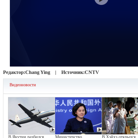
Редактор:
Chang Ying |
Источник:
CNTV
Видеоновости
В Якутии разбился
Министерство
В Хэйхэ открылся