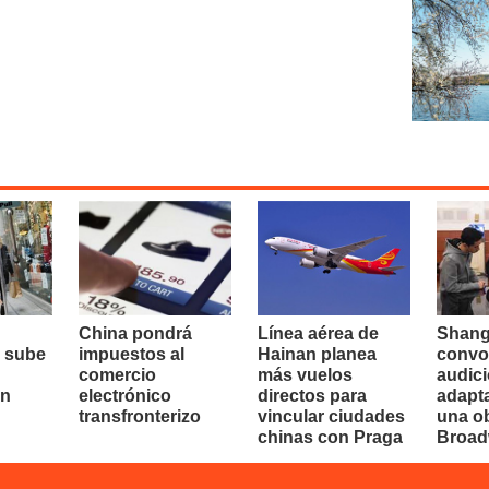
China pondrá
Línea aérea de
Shang
 sube
impuestos al
Hainan planea
convo
comercio
más vuelos
audici
en
electrónico
directos para
adapt
transfronterizo
vincular ciudades
una o
chinas con Praga
Broa