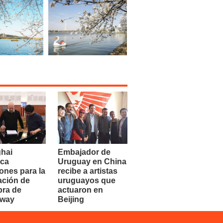
hai
Embajador de
ca
Uruguay en China
ones para la
recibe a artistas
ación de
uruguayos que
bra de
actuaron en
dway
Beijing