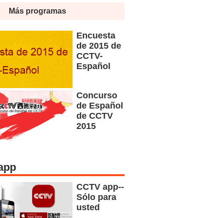
Más programas
Encuesta
de 2015 de
CCTV-
Español
Concurso
de Español
de CCTV
2015
app
CCTV app--
Sólo para
usted