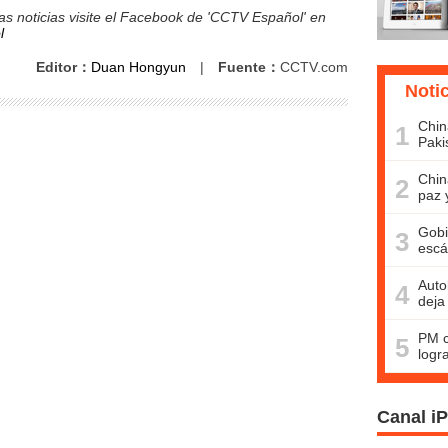
s noticias visite el Facebook de 'CCTV Español' en
l
Editor：
Duan Hongyun
|
Fuente：
CCTV.com
Noti
Chin
1
Paki
Chin
2
paz 
Gobi
3
escá
Auto
4
deja
PM c
5
logr
Canal i