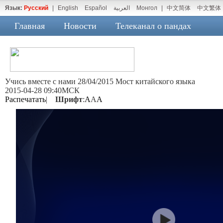
Язык:
Русский
|
English
Español
العربية
Монгол
|
中文简体
中文繁体
Главная
Новости
Телеканал о пандах
Учись вместе с нами 28/04/2015 Мост китайского языка
2015-04-28 09:40МСК
Распечатать
|
Шрифт
:
A
A
A