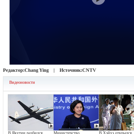
Редактор:
Chang Ying |
Источник:
CNTV
Видеоновости
В Якутии разбился
Министерство
В Хэйхэ открылся