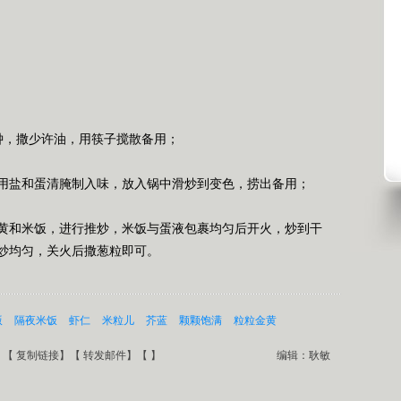
钟，撒少许油，用筷子搅散备用；
用盐和蛋清腌制入味，放入锅中滑炒到变色，捞出备用；
黄和米饭，进行推炒，米饭与蛋液包裹均匀后开火，炒到干
炒均匀，关火后撒葱粒即可。
版
隔夜米饭
虾仁
米粒儿
芥蓝
颗颗饱满
粒粒金黄
】【
复制链接
】【
转发邮件
】【
】
编辑：耿敏