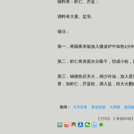
辅料有：虾仁、芥蓝；
调料有大葱、盐等。
做法：
第一，将隔夜米饭放入微波炉中加热1分
第二，虾仁将表面水分吸干，切成小粒，
第三，锅烧热后关火，倒少许油，放入蛋
香，加虾仁，芥蓝粒，调入盐，转大火翻
热词：
天天饮食
黄金炒饭
大师级
超强
【
打印
】【
举报/纠错