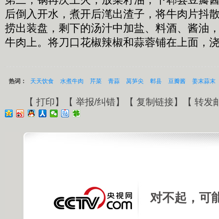
后倒入开水，煮开后滗出渣子，将牛肉片抖散
捞出装盘，剩下的汤汁中加盐、料酒、酱油
牛肉上。将刀口花椒辣椒和蒜蓉铺在上面，
热词：
天天饮食
水煮牛肉
芹菜
青蒜
莴笋尖
郫县
豆瓣酱
姜末蒜末
【
打印
】【
举报/纠错
】【
复制链接
】【
转发
对不起，可